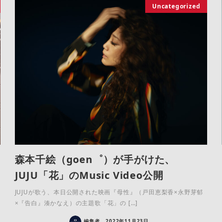
Uncategorized
森本千絵（goen゜）が手がけた、
JUJU「花」のMusic Video公開
JUJUが歌う、本日公開された映画『母性』（戸田恵梨香×永野芽郁
×『告白』湊かなえ）の主題歌「花」の […]
編集者
2022年11月23日