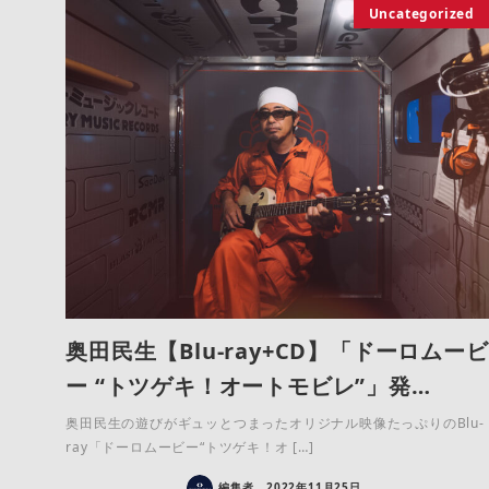
Uncategorized
奥田民生【Blu-ray+CD】「ドーロムービ
ー “トツゲキ！オートモビレ”」発…
奥田民生の遊びがギュッとつまったオリジナル映像たっぷりのBlu-
ray「ドーロムービー“トツゲキ！オ […]
編集者
2022年11月25日