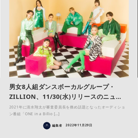
男女8人組ダンスボーカルグループ・
ZILLION、11/30(水)リリースのニュ…
2021年に清水翔太が審査委員長を務め話題となったオーディショ
ン番組「ONE in a Billio […]
編集者
2022年11月29日