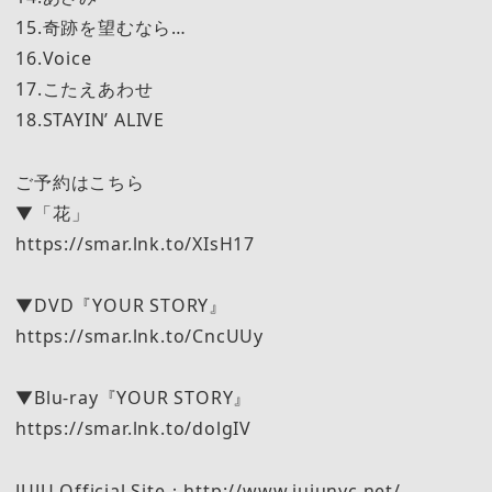
15.奇跡を望むなら…
16.Voice
17.こたえあわせ
18.STAYIN’ ALIVE
ご予約はこちら
▼「花」
https://smar.lnk.to/XIsH17
▼DVD『YOUR STORY』
https://smar.lnk.to/CncUUy
▼Blu-ray『YOUR STORY』
https://smar.lnk.to/dolgIV
JUJU Official Site：http://www.jujunyc.net/