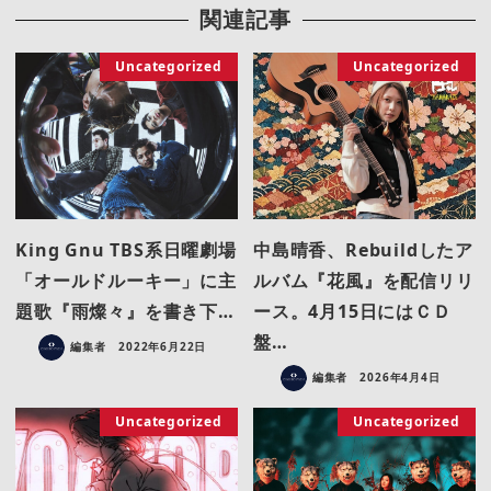
関連記事
Uncategorized
Uncategorized
King Gnu TBS系日曜劇場
中島晴香、Rebuildしたア
「オールドルーキー」に主
ルバム『花風』を配信リリ
題歌『雨燦々』を書き下…
ース。4月15日にはＣＤ
盤…
編集者
2022年6月22日
編集者
2026年4月4日
Uncategorized
Uncategorized