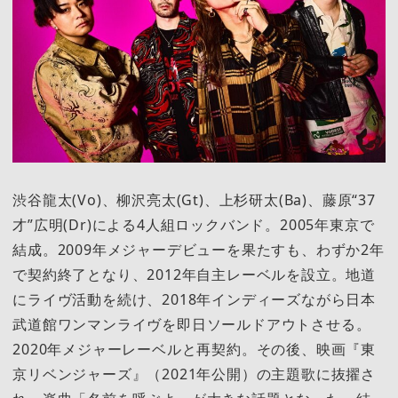
渋谷龍太(Vo)、柳沢亮太(Gt)、上杉研太(Ba)、藤原“37
才”広明(Dr)による4人組ロックバンド。2005年東京で
結成。2009年メジャーデビューを果たすも、わずか2年
で契約終了となり、2012年自主レーベルを設立。地道
にライヴ活動を続け、2018年インディーズながら日本
武道館ワンマンライヴを即日ソールドアウトさせる。
2020年メジャーレーベルと再契約。その後、映画『東
京リベンジャーズ』（2021年公開）の主題歌に抜擢さ