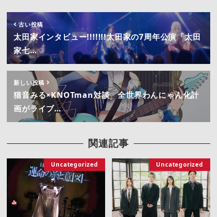
古い投稿
太田家インタビュー!!!!!!!太田家の7周年公演「太田
家七…
新しい投稿
猫音みる×KNOTman対談 全世界わんにゃん化計
画がライブ…
関連記事
Uncategorized
Uncategorized