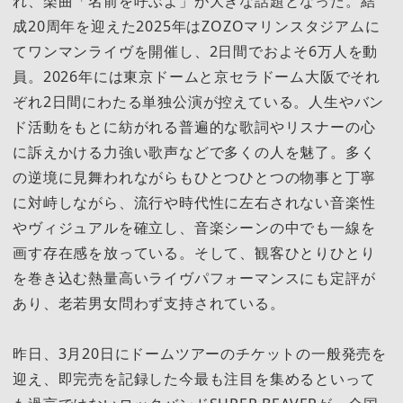
れ、楽曲「名前を呼ぶよ」が大きな話題となった。結
成20周年を迎えた2025年はZOZOマリンスタジアムに
てワンマンライヴを開催し、2日間でおよそ6万人を動
員。2026年には東京ドームと京セラドーム大阪でそれ
ぞれ2日間にわたる単独公演が控えている。人生やバン
ド活動をもとに紡がれる普遍的な歌詞やリスナーの心
に訴えかける力強い歌声などで多くの人を魅了。多く
の逆境に見舞われながらもひとつひとつの物事と丁寧
に対峙しながら、流行や時代性に左右されない音楽性
やヴィジュアルを確立し、音楽シーンの中でも一線を
画す存在感を放っている。そして、観客ひとりひとり
を巻き込む熱量高いライヴパフォーマンスにも定評が
あり、老若男女問わず支持されている。
昨日、3月20日にドームツアーのチケットの一般発売を
迎え、即完売を記録した今最も注目を集めるといって