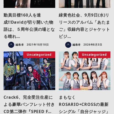
動員目標160人を達
緑黄色社会、9月9日(水)リ
成!!Davidが切り開いた物
リースのアルバム「あたま
語は、５周年公演の場とな
ご」収録内容とジャケット
る晴れ…
ビジ…
編集者
2021年10月18日
編集者
2026年8月3日
Uncategorized
Uncategorized
Crack6、完全受注生産に
まもなく
よる豪華パンフレット付き
ROSARIO+CROSSの最新
CD第二弾作『SPEED F…
シングル「自分ジャッジ」