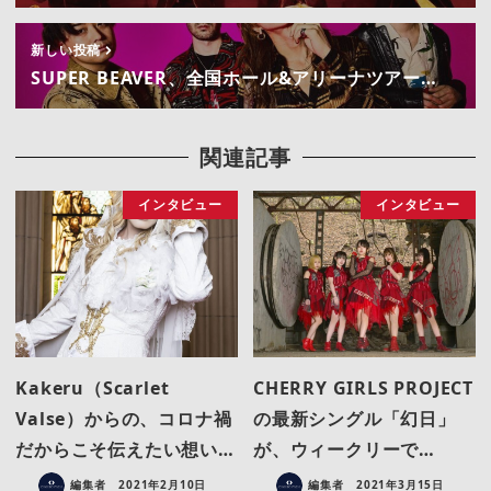
新しい投稿
SUPER BEAVER、全国ホール&アリーナツアー…
関連記事
インタビュー
インタビュー
Kakeru（Scarlet
CHERRY GIRLS PROJECT
Valse）からの、コロナ禍
の最新シングル「幻日」
だからこそ伝えたい想い…
が、ウィークリーで…
編集者
2021年2月10日
編集者
2021年3月15日