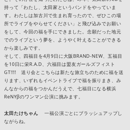
持って「わたし、太田家というバンドをやっていま
す。わたしは加古川で生まれ育ったので、ぜひこの場
所でライブをやらせてください」と飛び込みでお願い
をして、今回の福を手にできました。念願だった地元
でのライブという夢を、ようやく叶えることができる
から楽しみです。
そして、四福目を4月9日に大阪BRAND-NEW、五福目
を10日に栄R.A.D、六福目は盟友ガールズフィスト
GT!!!! 送り会とこちらは新たな旅立ちのために福を送
ります、いずれもイベントライブで福を振りまき、み
んなからの福をつかんだうえで、七福目になる横浜
ReNYβのワンマン公演に挑みます。
太田たけちゃん
一福公演ごとにブラッシュアップし
ながらね。