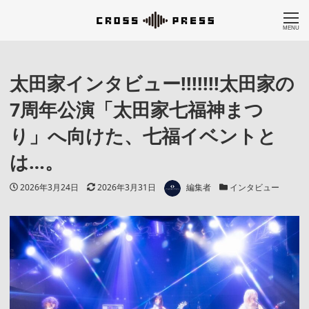
MENU
太田家インタビュー!!!!!!!太田家の
7周年公演「太田家七福神まつ
り」へ向けた、七福イベントと
は…。
著者
投稿日
更新日
カテゴリー
2026年3月24日
2026年3月31日
編集者
インタビュー