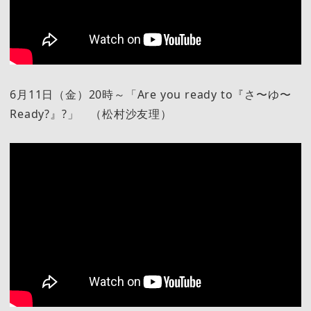
6月11日（金）20時～「Are you ready to『さ〜ゆ〜
Ready?』?」 （松村沙友理）