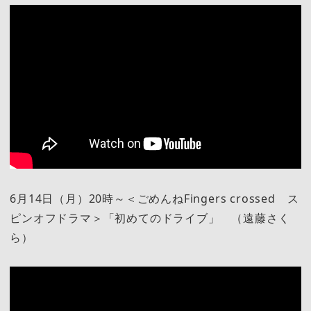
6月14日（月）20時～＜ごめんねFingers crossed ス
ピンオフドラマ＞「初めてのドライブ」 （遠藤さく
ら）