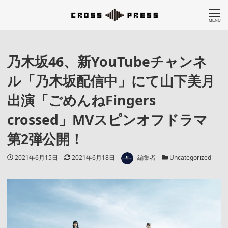
MENU
乃木坂46、新YouTubeチャンネ
ル「乃木坂配信中」にて山下美月
出演「ごめんねFingers
crossed」MVスピンオフドラマ
第2弾公開！
著者
投稿日
更新日
カテゴリー
2021年6月15日
2021年6月18日
編集者
Uncategorized