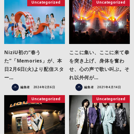
Uncategorized
Uncategorized
NiziU初の“春う
ここに集い、ここに来て拳
た”「Memories」が、本
を突き上げ、身体を奮わ
日2月6日(火)より配信スタ
せ、心の声で歌い叫ぶ。そ
ー…
れ以外何が…
編集者
2024年2月6日
編集者
2021年4月14日
Uncategorized
Uncategorized