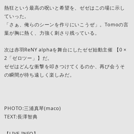
熱狂という最高の呪いと希望を、ゼゼはこの場に示し
ていった。
「さぁ、俺らのシーンを作りにいこうぜ」。Tomoの言
葉が胸に熱く、力強く刺さり残っている。
次は赤羽ReNY alphaを舞台にしたゼゼ始動主催 【0 ×
2「ゼロツー」】だ。
ゼゼはどんな衝撃を叩きつけてくるのか、再び会うそ
の瞬間が待ち遠しく楽しみだ。
PHOTO:三浦真琴(maco)
TEXT:長澤智典
【LIVE INFO】