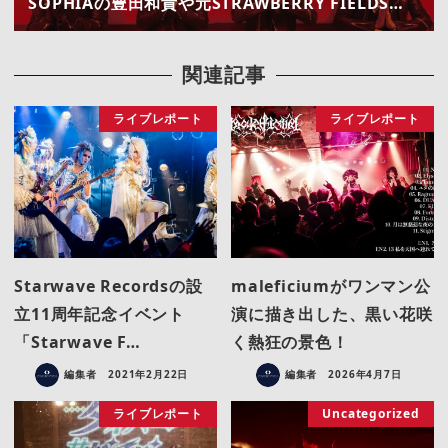
SOPHIAの豊田和貴や元STRAWBERRY FIELDS…
関連記事
ライブレポート
ライブレポート
Starwave Recordsの設
maleficiumがワンマン公
立11周年記念イベント
演に描き出した、黒い花咲
「Starwave F…
く熱狂の景色！
編集者
2021年2月22日
編集者
2026年4月7日
ライブレポート
Uncategorized