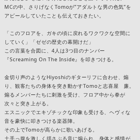
MCの中、さりげなくTomoが”アダルトな男の色気”を
アピールしていたことも伝えておきたい。
「このフロアを、ガキの頃に戻れるワクワクな空間に
していく」「ゼゼの歴史の幕開けだ」
この言葉を合図に、4人は3つ目のナンバー
『Screaming On The Inside』を叩きつける。
金切り声のようなHiyoshiのギターリフに合わせ、煽
り、観客たちの身体を突き動かすTomoと志喜屋 廉。
煽るメンバーたちに刺激を受け、フロア中から拳が
次々と突き上がる。
エスニックでエキゾチックな印象も受ける、ヘヴィな
音を豪快に叩きつける楽器陣。
その上でTomoが高らかに歌いあげる。
土手っ腹を激しく揺さぶる音に煽られ、身体と感情が