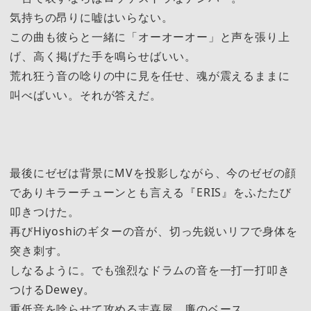
気持ちの昂りに嘘はいらない。
この曲も彼らと一緒に「オーオーオー」と声を張り上
げ、高く掲げた手を鳴らせばいい。
荒れ狂う音の唸りの中に見を任せ、魂が震えるままに
叫べばいい。それが答えだ。
最後にゼゼは背景にMVを投影しながら、今のゼゼの顔
でありキラーチューンとも言える『ERIS』をふたたび
叩きつけた。
再びHiyoshiのギターの音が、切っ先鋭いリフで身体を
突き刺す。
しなるように。でも強烈なドラムの音を一打一打叩き
つけるDewey。
重低音を唸らせて攻める志喜屋 廉のベース。