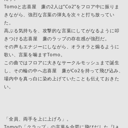
Tomoと志喜屋 廉の2人は”Co2”をフロア中に振りま
きながら、強烈な言葉の弾丸を次々と打ち放ってい
た。
高ぶる気持ちを、攻撃的な言葉にしてがなるように叩
きつける志喜屋 廉のラップの存在感が強烈だ。
その声もエナジーにしながら、オラオラと煽るように
歌い、言葉を噛ますTomo。
この曲ではフロアに大きなサークルモッシュまで誕生
し、その輪の中へ志喜屋 廉がCo2を持って飛び込み、
場内中を真っ白に染め上げていたことも伝えておきた
い。
「全員、両手を上に上げろ」。
Tomoの「クラップ」の言葉を合図に飛びだした『La