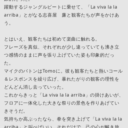
躍動するジャングルビートに乗せて、「La viva la la
arriba」とがなる志喜屋 廉と観客たちが声をかけあ
う。
とはいえ、観客たちは初めて楽曲に触れる。
フレーズを真似、それぞれが少し違っていても沸き立
つ感情のままに声を張り上げていた姿も印象的だっ
た。
マイクのバトンはTomoに。彼も観客たちと熱いコール
＆レスポンスを繰り広げ、暴れたがりの観客の理性を
どんどん消し去っていった。
これからきっと「La viva la la arriba」の掛けあいが、
フロアに一体化した大きな祭りの景色を作りあげてい
きそうだ。
気持ちか高ぶったなら、拳を突き上げて「La viva la la
arriba」と叫べばいい。それだけで、己の心が解き放