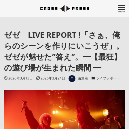
MENU
ゼゼ LIVE REPORT !「さぁ、俺
らのシーンを作りにいこうぜ」。
ゼゼが魅せた”答え”。━【最狂】
の遊び場が生まれた瞬間 ━
著者
投稿日
更新日
カテゴリー
2026年3月13日
2026年3月24日
編集者
ライブレポート