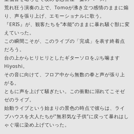
荒れ狂う演奏の上で、Tomoが沸き立つ感情のままに煽
り、声を張り上げ、エモーショナルに歌う。
『ERIS』が、観客たちを”本能”のままに暴れ騒ぐ獣に変
えていった。
この瞬間こそが、このライブの「完成」を表す終着点
だろう。
台の上からヒリヒリとしたギターソロをぶち噛ます
Hiyoshi。
その音に向けて、フロア中から無数の拳と声が張り上
がる。
ともに声を上げて騒ぎたい。この衝動に溺れてこそゼ
ゼのライブ。
始動ライブという始まりの景色の時点で彼らは、ライ
ブハウスを大人たちが”無邪気な子供”に戻って暴れはし
ゃぐ場に染め上げていった。