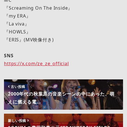
『Screaming On The Inside』
『my ERA』
『La viva』
『HOWLS』
『ERIS』(MV映像付き)
SNS
https://x.com/ze_ze_official
古い投稿
2000年代の秋葉原の音楽シーンの中にあった、萌
えに燃える電…
新しい投稿