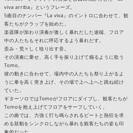
viva arriba』というフレーズ。
5曲目のナンバー『La viva』のイントロに合わせて、観
客たちがクラップを始めた。
楽器隊が加わり演奏が激しく暴れだした途端、フロア
中の人たちもそれに呼応するよう暴れだす。
歪み・荒々しく唸り出す音。
その演奏に乗せ、高く手を振り上げて煽るように歌う
Tomo。
彼の動きに合わせて、場内中の人たちも祭り上がるよ
うに拳を高く突き上げ、その場で上へ上へと跳ね続け
ていた。
ギターソロではTomoがフロアにダイブし、観客たちが
Tomoを抱え上げてフロアをサーフしていく。
この曲では、力強く打ち鳴らされるビートと熱狂を求
める鼓動をシンクロしながら暴れる観客たちの姿も印
象的だった。