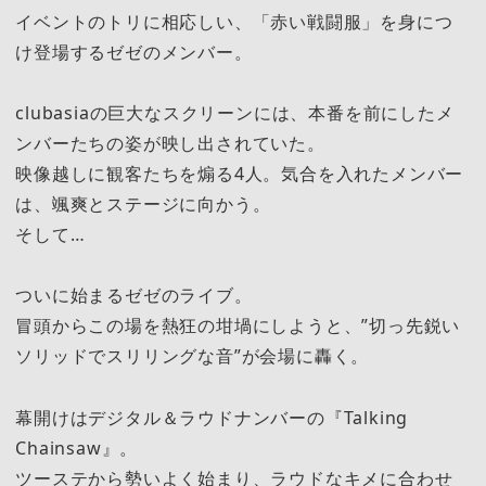
イベントのトリに相応しい、「赤い戦闘服」を身につ
け登場するゼゼのメンバー。
clubasiaの巨大なスクリーンには、本番を前にしたメ
ンバーたちの姿が映し出されていた。
映像越しに観客たちを煽る4人。気合を入れたメンバー
は、颯爽とステージに向かう。
そして…
ついに始まるゼゼのライブ。
冒頭からこの場を熱狂の坩堝にしようと、”切っ先鋭い
ソリッドでスリリングな音”が会場に轟く。
幕開けはデジタル＆ラウドナンバーの『Talking
Chainsaw』。
ツーステから勢いよく始まり、ラウドなキメに合わせ