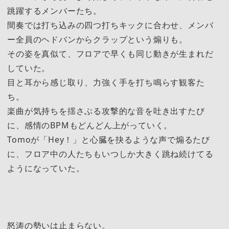
跳躍するメンバーたち。
間奏では打ち込みの四つ打ちキックに合わせ、メンバ
ー全員のヘドバンからクラップという煽りも。
その姿を真似て、フロアで早くも同じ動きが生まれだ
していた。
目と耳から感じ取り、力強く手を打ち鳴らす観客た
ち。
楽曲が気持ちを揺さぶる攻撃的な音を吐き出すたび
に、感情のBPMもどんどん上がっていく。
Tomoが「Hey！」と心臓を抉るような声で煽るたび
に、フロア中の人たちもいつしか大きく跳ね続けてる
ようになっていた。
怒涛の勢いは止まらない。