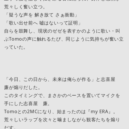
荒々しく奮い立つ。
「疑うな声を 解き放て さぁ衝動」
「歌い出せ前へ 嘘はないって証明」
自らを鼓舞し、現状のゼゼを表すかのように歌い・叫
ぶTomoの声に触れるたび、同じように気持ちが奮い立
っていた。
「今日、この日から、未来は俺らが作る」と志喜屋
廉が煽りだした。
このタイミングで、まさかのベースを置いてマイクを
手にした志喜屋 廉。
Tomoとの2MCになり、始まったのは『my ERA』。
荒々しいラップを次々と噛ましながら観客たちを煽り
だす。