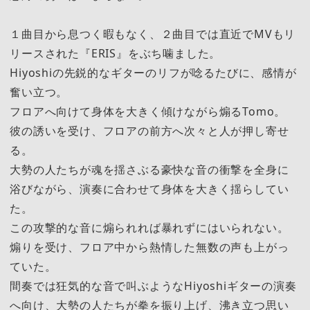
１曲目から息つく暇もなく、２曲目では直近でMVもリ
リースされた『ERIS』をぶち噛ました。
Hiyoshiの先鋭的なギターのリフが唸るたびに、感情が
奮い立つ。
フロアへ向けて身体を大きく傾けながら煽るTomo。
彼の誘いを受け、フロアの前方へ次々と人が押し寄せ
る。
大勢の人たちが魂を揺さぶる豪快な音の衝撃を全身に
浴びながら、演奏に合わせて身体を大きく揺らしてい
た。
この攻撃的な音に煽られれば暴れずにはいられない。
煽りを受け、フロア中から熱情した無数の声も上がっ
ていた。
間奏では狂気的な音で叫ぶようなHiyoshiギターの演奏
へ向け、大勢の人たちが拳を振り上げ、沸き立つ思い