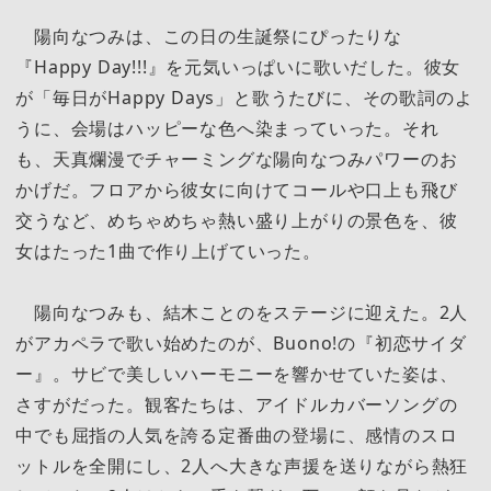
陽向なつみは、この日の生誕祭にぴったりな
『Happy Day!!!』を元気いっぱいに歌いだした。彼女
が「毎日がHappy Days」と歌うたびに、その歌詞のよ
うに、会場はハッピーな色へ染まっていった。それ
も、天真爛漫でチャーミングな陽向なつみパワーのお
かげだ。フロアから彼女に向けてコールや口上も飛び
交うなど、めちゃめちゃ熱い盛り上がりの景色を、彼
女はたった1曲で作り上げていった。
陽向なつみも、結木ことのをステージに迎えた。2人
がアカペラで歌い始めたのが、Buono!の『初恋サイダ
ー』。サビで美しいハーモニーを響かせていた姿は、
さすがだった。観客たちは、アイドルカバーソングの
中でも屈指の人気を誇る定番曲の登場に、感情のスロ
ットルを全開にし、2人へ大きな声援を送りながら熱狂