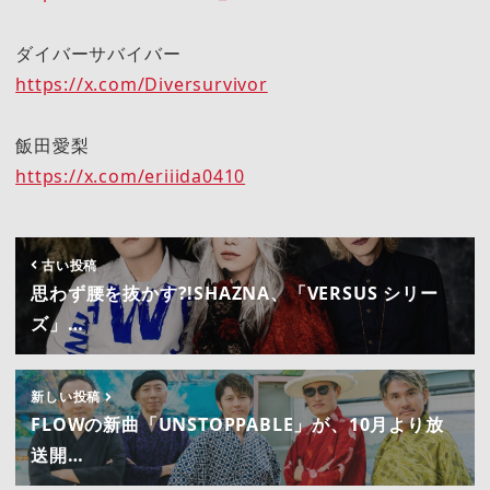
ダイバーサバイバー
https://x.com/Diversurvivor
飯田愛梨
https://x.com/eriiida0410
古い投稿
思わず腰を抜かす?!SHAZNA、「VERSUS シリー
ズ」…
新しい投稿
FLOWの新曲「UNSTOPPABLE」が、10月より放
送開…