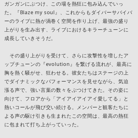
ガンガンにぶつけ、この場を熱狂に包み込んでいっ
た。『Blaze my soul』、これからもダイバーサバイバ
ーのライブに熱が渦巻く空間を作り上げ、最強の盛り
上がりを生み出す、ライブにおけるキラーチューンに
成長していきそうだ。
その盛り上がりを受けて、さらに攻撃性を増したア
ップチューンの『evolution』を繋げる流れが、最高に
胸を熱く騒がせ、狂わせる。彼女たちはステージの上
でダイナミックなパフォーマンスを見せながら、気迫
漲る声で、強い言葉の数々をぶつけてきた。その姿に
向けて、フロアから「アイアイアイアイ愛してる」と
熱いコールが飛び交い続ける。メンバーと観客たちに
よる声の駆け引きも生まれたこの空間は、最高の熱狂
に包まれて打ち上がっていった。