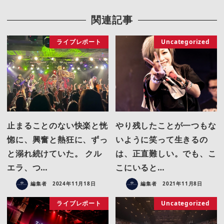
関連記事
ライブレポート
Uncategorized
止まることのない快楽と恍
やり残したことが一つもな
惚に、興奮と熱狂に、ずっ
いように笑って生きるの
と溺れ続けていた。 クル
は、正直難しい。でも、こ
エラ、つ…
こにいると…
編集者
2024年11月18日
編集者
2021年11月8日
ライブレポート
Uncategorized