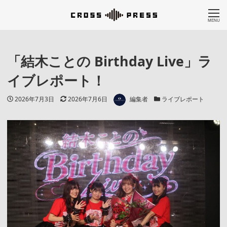
MENU
「結木ことの Birthday Live」ラ
イブレポート！
著者
投稿日
更新日
カテゴリー
2026年7月3日
2026年7月6日
編集者
ライブレポート