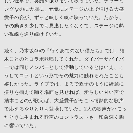
しい仕草で、笑顔を振りまいて歌っていた。チャーミ
ングなのに大胆に、元気にステージの上で弾ける大盛
愛子の姿が、ずっと眩しく瞼に映っていた。だから、
その動きを少しでも見逃したくなくて、ステージに熱
い視線を送り続けていた。
続く、乃木坂46の『行くあてのない僕たち』では、結
木ことのとコラボ歌唱してくれた。ダイバーサバイバ
ーでは同じメンバーとして活動しているとはいえ、こ
うしてコラボという形でその魅力に触れられたことも
嬉しかった。ライブでは、まるで双子のように綺麗に
振りを揃えて踊る場面を見せれば、愛らしい甘い声で
結木ことのが歌えば、大盛愛子がそこへ情熱的な歌声
で応えるやりとりも登場していた。2人の歌声がハモっ
たときに生まれる歌声のコントラストも、印象深く胸
に響いていた。