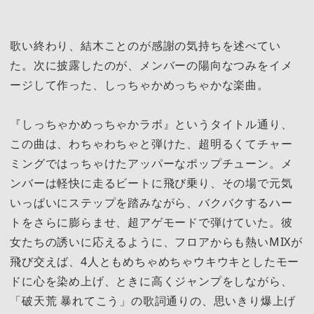
歌い終わり、結木ことのが感謝の気持ちを述べてい
た。次に披露したのが、メンバーの陽向なつみをイメ
ージして作った、しっちゃかめっちゃかな楽曲。
『しっちゃかめっちゃかラボ』というタイトル通り、
この曲は、わちゃわちゃと弾けた、超明るくてチャー
ミングではっちゃけたアッパーなポップチューン。メ
ンバーは軽快に走るビートに飛び乗り、その場で元気
いっぱいにステップを踏みながら、バクバクするハー
トをさらに膨らませ、超アゲモードで弾けていた。彼
女たちの誘いに応えるように、フロアからも熱いMIXが
飛び交えば、4人ともめちゃめちゃウキウキとしたモー
ドに心を染め上げ、ときに高くジャンプをしながら、
「破天荒 暴れてこう」の歌詞通りの、思いきり爆上げ