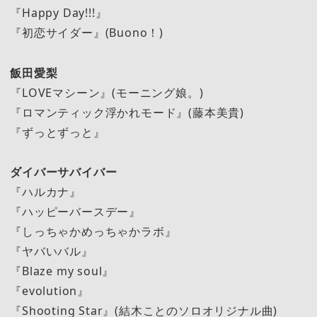
『Happy Day!!!』
『初恋サイダー』(Buono！)
飯田愛梨
『LOVEマシーン』(モーニング娘。)
『ロマンティック浮かれモード』(藤本美貴)
『ずっとずっと』
ダイバーサバイバー
『ハルカナ』
『ハッピーバースデー』
『しっちゃかめっちゃかラボ』
『ヤバいバル』
『Blaze my soul』
『evolution』
『Shooting Star』(結木ことのソロオリジナル曲)