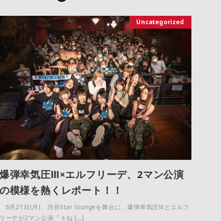
Uncategorized
爆弾幸気圧Ⅲ×エルフリーデ、2マン公演
の模様を熱くレポート！！
6月21日(月)、渋谷Star loungeを舞台に、爆弾幸気圧Ⅲとエルフ
リーデが2マン公演『４ね […]