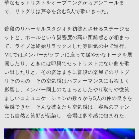
華なセットリストをオープニングからアンコールま
で、リトグリは芹奈を含む5人で歌いきった。
普段のリハーサルスタジオを彷彿とさせるステージセ
ットと、ホールという親密度の高い距離感とが相まっ
て、ライブは終始リラックスした雰囲気の中で進行。
MCではメンバーがソファに座って緩やかなトークを展
開したり、ときには即興でセットリストにない曲を歌
い出したりと、その姿はまさに普段の楽屋でのリトグ
リそのもの。その空気感はパフォーマンスにも程よく
影響し、メンバー同士のちょっとしたやり取りや微笑
ましいコミュニケーションの数々から5人の仲の良さを
実感できた。そんな彼女たち空気感は、客席のファン
にも自然と笑顔が伝染し、会場は多幸感に包まれた。