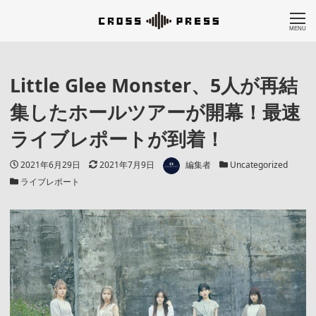
MENU
Little Glee Monster、5人が再結
集したホールツアーが開幕！最速
ライブレポートが到着！
著者
投稿日
更新日
カテゴリー
2021年6月29日
2021年7月9日
編集者
Uncategorized
カテゴリー
ライブレポート