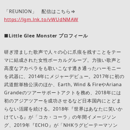
「REUNION」 配信はこちら⇒
https://lgm.lnk.to/vWUdNMAW
■Little Glee Monster プロフィール
研ぎ澄ました歌声で人々の心に爪痕を残すことをテー
マに結成された女性ボーカルグループ。力強い歌声と
高度なアカペラをも歌いこなす透き通ったハーモニー
を武器に、2014年にメジャーデビュー。2017年に初の
武道館単独公演のほか、Earth, Wind & FireやAriana
Grandeのツアーサポートアクトを務め、2018年には
初のアジアツアーを成功させるなど日本国内にとどま
らない活躍を続ける。2018年『世界はあなたに笑いか
けている』が「コカ・コーラ」の年間イメージソン
グ、2019年『ECHO』が「NHKラグビーテーマソン