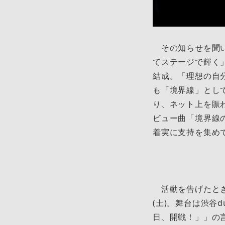
その知らせを聞い
てステージで輝く
結成。「理想の自
も「境界線」とし
り、ネット上を賑わ
ビュー曲「境界線の
着実に支持を集め
活動を告げたとき
(土)。舞台は渋谷d
日、開戦！」」の