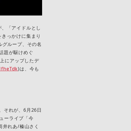
が、「アイドルとし
をきっかけに集まり
ルグループ、その名
話題が駆けめぐ
ル上にアップしたデ
1fheTdk
)は、今も
それが、6月26日
デビューライブ「今
筒井れあ/榛山さく