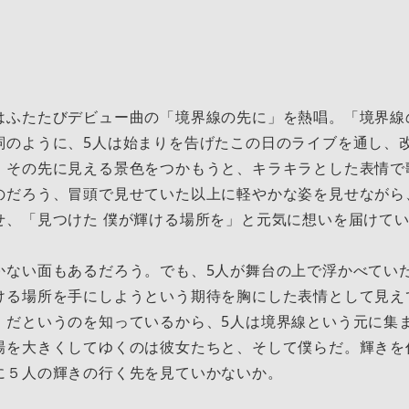
ふたたびデビュー曲の「境界線の先に」を熱唱。「境界線の
詞のように、5人は始まりを告げたこの日のライブを通し、
、その先に見える景色をつかもうと、キラキラとした表情で
のだろう、冒頭で見せていた以上に軽やかな姿を見せながら
せ、「見つけた 僕が輝ける場所を」と元気に想いを届けて
ない面もあるだろう。でも、5人が舞台の上で浮かべてい
ける場所を手にしようという期待を胸にした表情として見え
」だというのを知っているから、5人は境界線という元に集
場を大きくしてゆくのは彼女たちと、そして僕らだ。輝きを
に５人の輝きの行く先を見ていかないか。