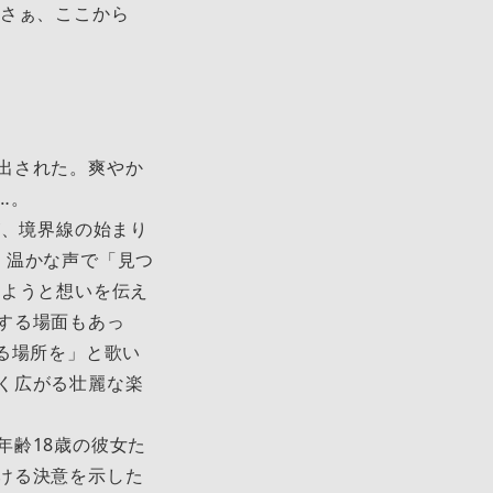
。さぁ、ここから
出された。爽やか
…。
が、境界線の始まり
、温かな声で「見つ
めようと想いを伝え
する場面もあっ
る場所を」と歌い
く広がる壮麗な楽
齢18歳の彼女た
ける決意を示した