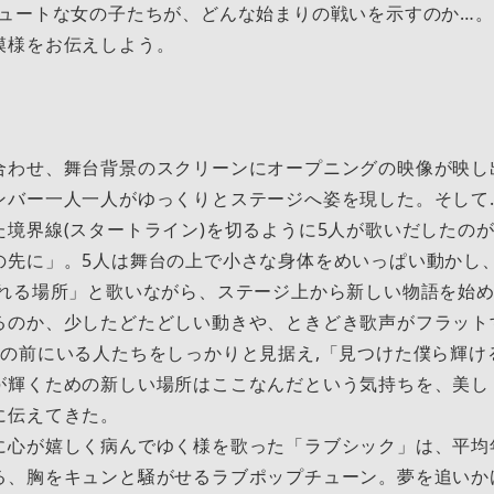
キュートな女の子たちが、どんな始まりの戦いを示すのか…
模様をお伝えしよう。
わせ、舞台背景のスクリーンにオープニングの映像が映し
ンバー一人一人がゆっくりとステージへ姿を現した。そして
境界線(スタートライン)を切るように5人が歌いだしたの
の先に」。5人は舞台の上で小さな身体をめいっぱい動かし
られる場所」と歌いながら、ステージ上から新しい物語を始
るのか、少したどたどしい動きや、ときどき歌声がフラット
目の前にいる人たちをしっかりと見据え,「見つけた僕ら輝け
が輝くための新しい場所はここなんだという気持ちを、美し
に伝えてきた。
心が嬉しく病んでゆく様を歌った「ラブシック」は、平均年
る、胸をキュンと騒がせるラブポップチューン。夢を追いか