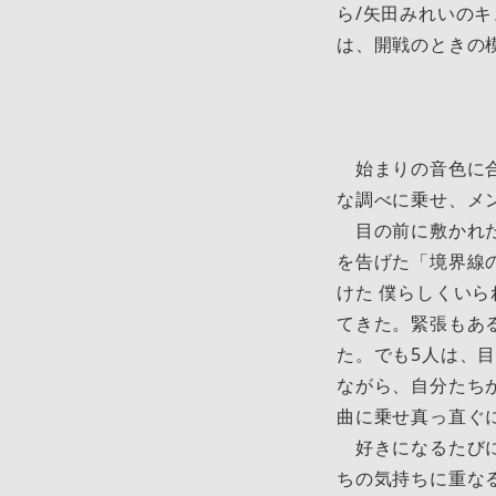
ら/矢田みれいの
は、開戦のときの
始まりの音色に合
な調べに乗せ、メ
目の前に敷かれた
を告げた「境界線
けた 僕らしくい
てきた。緊張もあ
た。でも5人は、
ながら、自分たち
曲に乗せ真っ直ぐ
好きになるたびに
ちの気持ちに重な