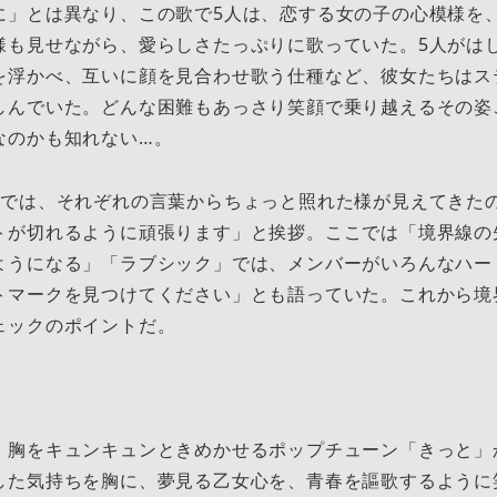
に」とは異なり、この歌で5人は、恋する女の子の心模様を
様も見せながら、愛らしさたっぷりに歌っていた。5人がは
を浮かべ、互いに顔を見合わせ歌う仕種など、彼女たちはス
しんでいた。どんな困難もあっさり笑顔で乗り越えるその姿
なのかも知れない…。
では、それぞれの言葉からちょっと照れた様が見えてきたの
トが切れるように頑張ります」と挨拶。ここでは「境界線の
ようになる」「ラブシック」では、メンバーがいろんなハー
トマークを見つけてください」とも語っていた。これから境
ェックのポイントだ。
胸をキュンキュンときめかせるポップチューン「きっと」
した気持ちを胸に、夢見る乙女心を、青春を謳歌するように