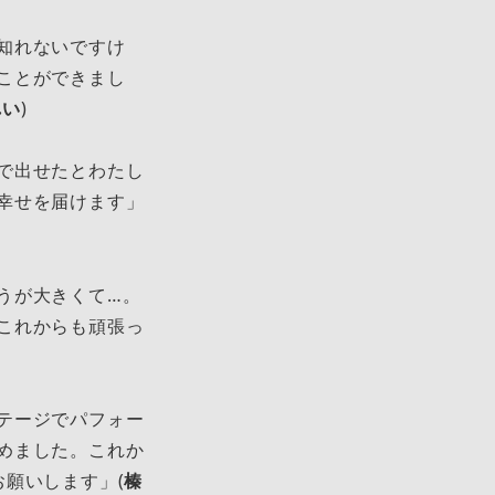
知れないですけ
ことができまし
れい
)
で出せたとわたし
幸せを届けます」
うが大きくて…。
これからも頑張っ
テージでパフォー
めました。これか
願いします」(
榛