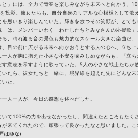
っと」には、全力で青春を楽しみながら未来へと向かう、1
姿を投影。彼女たちも、自分自身のリアルな心模様として歌
とを思いきり楽しんでいた。輝きを放つその笑顔が、とても
」は、メンバーいわく「わたしたちとみなさんの応援歌」
せる、晴れ渡る音の景色も魅力的なスケール大きな楽曲だ。
は、目の前に広がる未来へ向かおうとする人の心へ、立ち上
人一人が胸に抱えた小さな不安を噛みしめながらも、「立ち
だす意志を示すように歌っていた。5人の小さな戦士たちが
ていたら、彼女たちと一緒に、境界線を超えた先にどんな未
ていた。
一人一人が、今日の感想を述べだした。
いて100%の力を出せなかったし、間違えたところもたく
方が来てくれたので、頑張って良かったなと思いました。こ
戸はゆな
)