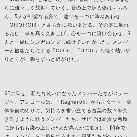
らに雄々しく鼓舞していく。台の上で煽る姿はもちろ
ん、5人が神聖なる姿で、思いを一つに重ねあわせ
「Oh!Oh!Oh!」と高らかに歌いあげる。その姿に触れ
るたび、拳を高く突き上げ、心を一つに溶け合わせ、5
人と一緒にシンガロングし続けていたかった。メンバ
ーと観客たちによる「Oi!Oi!」「Oi!Oi!」と続く熱いや
りとりが、胸をずっと騒がせた。
SEに乗せ、新たな装いになったメンバーたちがステー
ジへ。アンコールは、『Ragnarok』からスタート。身
体を前のめりに、気持ちを奮い立てる言葉の数々を突
き刺すように歌うメンバーたち。サビでは高貴な悪魔
に身も心も染め上げた5人が高らかに歌えば、間奏で
は、メンバーらに煽られるままに観客たちがヘドバン