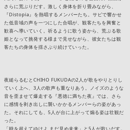
さらに荒ぶりだす。激しく身体を折り畳みながら、
『Distopia』を熱唱するメンバーたち。サビで響かせ
た低音域の声を一つにした合唱が、観客たちを興奮と
歓喜へ導いていく。祈るように歌う姿から、荒ぶる歌
姫となって挑発する様まで見せながら、彼女たちは観
客たちの身体を揺さぶり続けていった。
夜縋らるむとCHIHO FUKUDAの2人が歌をやりとりし
ていく上へ、3人の歌声も重なりあう。ノイズのような
音を歪ませて爆走する『悪徳に満ちた夜』では、さら
に感情を剥き出しに襲いかかるメンバーらの姿があっ
た。それにしても、5人が台に上がって煽る姿は壮観だ
った。
「時を超えてゆけよ まだ見ぬ未来」と5人が歌いだす。