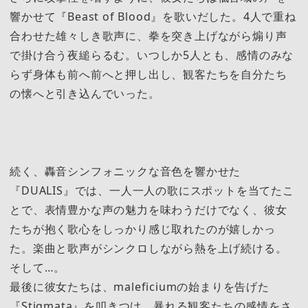
響かせて『Beast of Blood』を歌いだした。4人で重ね
合わせた雄々しき歌声に、拳を突き上げながら煽り声
で掛け合う夜縋らるむ。いつしか5人とも、感情のみな
らず身体も前へ前へと押し出し、観客たちを自分たち
の懐へと引き込んでいった。
続く、轟音シンフォニックな音色を響かせた
『DUALIS』では、一人一人の歌にスポットを当てたこ
とで、表情豊かな声の魅力を味わうだけでなく、彼女
たちが抱く歌心をしっかり感じ取れたのが嬉しかっ
た。楽曲と歌声がシンクロしながら熱を上げ続ける。
そして…。
最後に彼女たちは、maleficiumの始まりを告げた
『Stigmata』を叩きつけ、暴れる観客たちの感情をさ