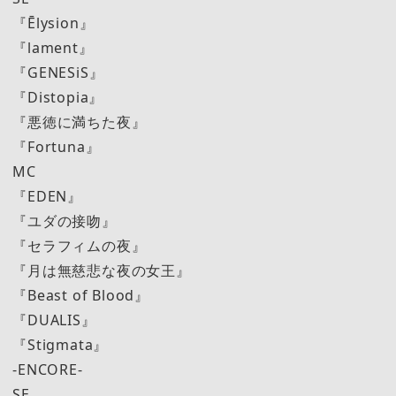
『Ēlysion』
『lament』
『GENESiS』
『Distopia』
『悪徳に満ちた夜』
『Fortuna』
MC
『EDEN』
『ユダの接吻』
『セラフィムの夜』
『月は無慈悲な夜の女王』
『Beast of Blood』
『DUALIS』
『Stigmata』
-ENCORE-
SE