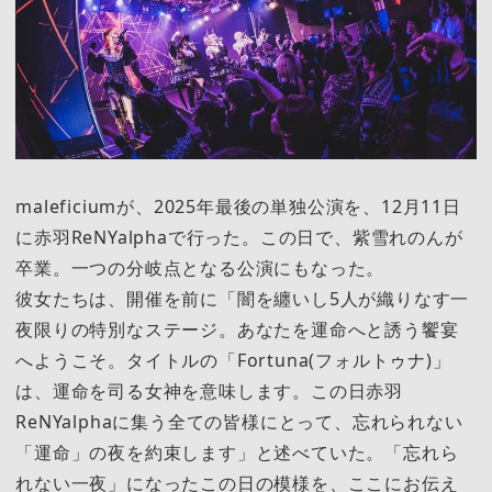
maleficiumが、2025年最後の単独公演を、12月11日
に赤羽ReNYalphaで行った。この日で、紫雪れのんが
卒業。一つの分岐点となる公演にもなった。
彼女たちは、開催を前に「闇を纏いし5人が織りなす一
夜限りの特別なステージ。あなたを運命へと誘う饗宴
へようこそ。タイトルの「Fortuna(フォルトゥナ)」
は、運命を司る女神を意味します。この日赤羽
ReNYalphaに集う全ての皆様にとって、忘れられない
「運命」の夜を約束します」と述べていた。「忘れら
れない一夜」になったこの日の模様を、ここにお伝え