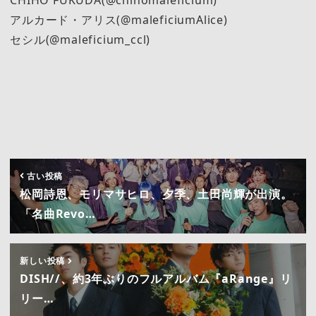
アルカード・アリス(@maleficiumAlice)
セシル(@maleficium_ccl)
古い投稿
松岡詩恩、モリマサヒロ、夕季、土田尚輝が出演。
「名曲Revo…
新しい投稿
DISH//、約3年ぶりのフルアルバム『aRange』リ
リー…