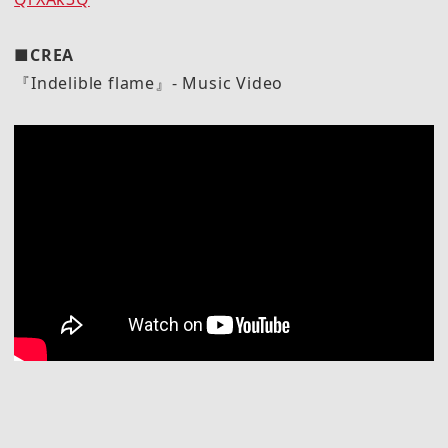
■CREA
『Indelible flame』- Music Video