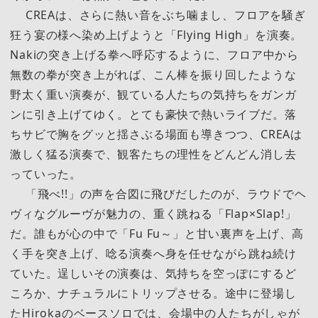
CREAは、さらに熱い音をぶち噛まし、フロアを騒ぎ
狂う宴の様へ染め上げようと「Flying High」を演奏。
Nakiの突き上げる拳へ呼応するように、フロア中から
無数の拳が突き上がれば、こん棒を振り回したような
野太く重い演奏が、観ている人たちの気持ちをガンガ
ンに引き上げてゆく。とても豪快で熱いライブだ。落
ちサビで胸をグッと揺さぶる場面も導きつつ、CREAは
激しく猛る演奏で、観客たちの理性をどんどん消し去
っていった。
「飛べ!!」の声を合図に飛びだしたのが、ラウドでヘ
ヴィなグルーヴが魅力の、重く跳ねる「Flap×Slap!」
だ。誰もが心の中で「Fu Fu～」と甘い裏声を上げ、高
く手を突き上げ、唸る演奏へ身を任せながら跳ね続け
ていた。逞しいその演奏は、気持ちを空っぽにするど
ころか、ナチュラルにトリップさせる。途中に登場し
たHirokaのベースソロでは、会場中の人たちがしゃが