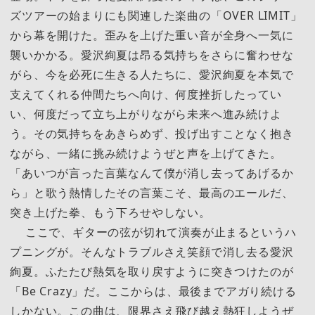
ズツアーの始まりにも関連した楽曲の「OVER LIMIT」
から幕を開けた。歪みを上げた重い音が全身へ一気に
襲いかかる。愛沢絢夏は昂る気持ちをさらに奮わせな
がら、今を必死に生きる人たちに、愛沢絢夏を本気で
支えてくれる仲間たちへ向け、何度挫折したってい
い、何度だって立ち上がりながら未来へ進み続けよ
う。その気持ちをあきらめず、投げ出すことなく抱き
ながら、一緒に挑み続けようぜと声を上げてきた。
「あいつが言った言葉なんて僕が消し去ってあげるか
ら」と歌う熱情したその言葉こそ、最高のエールだ、
突き上げた拳、もう下ろせやしない。
ここで、ギターの弦が切れて演奏が止まるというハ
プニングが。そんなトラブルさえ笑顔で消し去る愛沢
絢夏。ふたたび熱気を取り戻すように突きつけたのが
「Be Crazy」だ。ここからは、最後までアガり続ける
しかない。この曲は、限界さえ飛び越え熱狂しようぜ