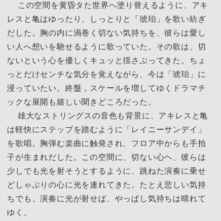
この空間を黄昏タた世界へ塗り替えるように、アキ
レスと亀はゆったり、しっとりと「琥珀」を歌い紡ぎ
だした。胸の内に渦巻く切ない気持ちを、彼らは愛し
い人へ想いを馳せるように歌っていた。その歌は、切
ないという心を優しくキュッと揺さぶってきた。ちょ
っとだけセンチな気分を覚えながら、今は「琥珀」に
浸っていたい。終盤，スケールを増してゆくドラマチ
ックな展開も嬉しい聞きどころだった。
雄大なストリングスの音色も背景に、アキレスと亀
は軽快にステップを踏むように「レイニーサンデイ」
を歌唱。胸弾む楽曲に触発され、フロア中からも手拍
子が生まれだした。この空間に、切ない心ヘ、彼らは
少しでも光を射そうとするように、跳ねた演奏に乗せ
どしゃぶりの心に光を連れてきた。たとえ悲しい気持
ちでも、演奏に光が射せば、やっぱし気持ちは晴れて
ゆく。