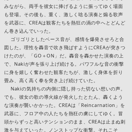
みながら、両手を彼女に捧げるように振ってゆく場面
も登場。その後も、重く、激しく唸る演奏と煽る歌声
を武器に、CREAは観客たちを熱狂の渦の中へとどんど
ん巻き込んでいった。
ゴリゴリとしたベース音が、感情を爆発させろと合
図した。理性を轟音で吹き飛ばすようにCREAが突きつ
けたのが、「GO＋ON」だ。轟音を轟かせた演奏の上
で、Nakiが声を張り上げ続ける。パワフルな音の衝撃
に身を嬉しく奮わせた観客たちが、激しく身体を折り
畳み、高く高く拳を突き上げ続けていた。
Nakiの気持ちの内側に隠し持った切ない想いの声。
でも、彼女の歌の導火線が発火したとたん、轟くよう
な演奏が襲いかかった。CREAは「Reincarnation」を
武器に、フロア中の人たちを熱狂の虜にしてゆく。冒
頭からずっと高いテンションのまま、CREAは止まぬ刺
激を与えていった。ノンストップな衝撃。それこそ