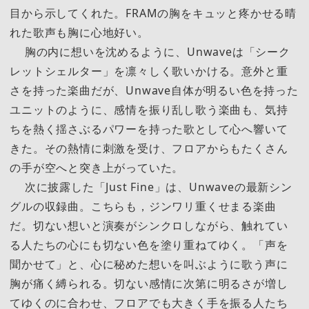
目から示してくれた。FRAMの胸をキュッと疼かせる晴
れた歌声も胸に心地好い。
胸の内に想いを沈めるように、Unwaveは「シーク
レットシェルター」を凛々しく歌いかける。意外と重
さを持った楽曲だが、Unwave自体が明るい色を持った
ユニットのように、感情を振り乱し歌う楽曲も、気持
ちを熱く揺さぶるパワーを持った歌として心へ響いて
きた。その熱情に刺激を受け、フロアからもたくさん
の手が空へと突き上がっていた。
次に披露した「Just Fine」は、Unwaveの最新シン
グルの収録曲。こちらも，ジンワリ重くせまる楽曲
だ。切ない想いと演奏がシンクロしながら、触れてい
る人たちの心にも切ない色を塗り重ねてゆく。「声を
聞かせて」と、心に秘めた想いを叫ぶように歌う声に
胸が痛く縛られる。切ない感情に次第に明るさが増し
てゆくのに合わせ、フロアでも大きく手を振る人たち