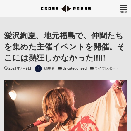
MENU
愛沢絢夏、地元福島で、仲間たち
を集めた主催イベントを開催。そ
こには熱狂しかなかった!!!!!
著者
投稿日
カテゴリー
カテゴリー
2021年7月9日
編集者
Uncategorized
ライブレポート