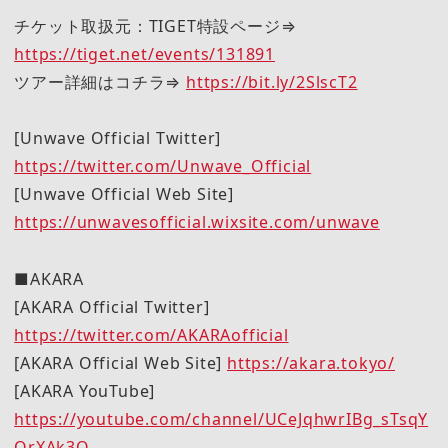
チケット取扱元：TIGET特設ページ⇒
https://tiget.net/events/131891
ツアー詳細はコチラ⇒
https://bit.ly/2SlscT2
[Unwave Official Twitter]
https://twitter.com/Unwave_Official
[Unwave Official Web Site]
https://unwavesofficial.wixsite.com/unwave
■AKARA
[AKARA Official Twitter]
https://twitter.com/AKARAofficial
[AKARA Official Web Site]
https://akara.tokyo/
[AKARA YouTube]
https://youtube.com/channel/UCeJqhwrIBg_sTsqY
QrXAk3Q