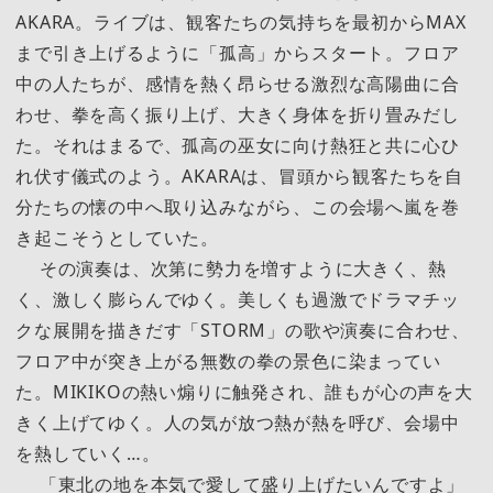
AKARA。ライブは、観客たちの気持ちを最初からMAX
まで引き上げるように「孤高」からスタート。フロア
中の人たちが、感情を熱く昂らせる激烈な高陽曲に合
わせ、拳を高く振り上げ、大きく身体を折り畳みだし
た。それはまるで、孤高の巫女に向け熱狂と共に心ひ
れ伏す儀式のよう。AKARAは、冒頭から観客たちを自
分たちの懐の中へ取り込みながら、この会場へ嵐を巻
き起こそうとしていた。
その演奏は、次第に勢力を増すように大きく、熱
く、激しく膨らんでゆく。美しくも過激でドラマチッ
クな展開を描きだす「STORM」の歌や演奏に合わせ、
フロア中が突き上がる無数の拳の景色に染まってい
た。MIKIKOの熱い煽りに触発され、誰もが心の声を大
きく上げてゆく。人の気が放つ熱が熱を呼び、会場中
を熱していく…。
「東北の地を本気で愛して盛り上げたいんですよ」