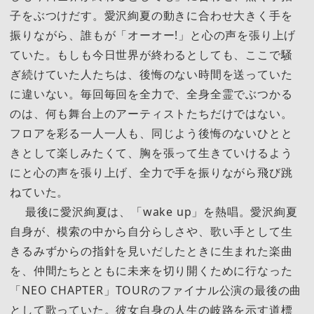
子をぶつけだす。愛沢絢夏の動きに合わせ大きく手を
振りながら、誰もが「オーオー!」と心の声を張り上げ
ていた。もしも今日世界が終わるとしても、ここで騒
ぎ続けていた人たちは、後悔のない時間を送っていた
に違いない。毎回毎回を全力で、全身全霊でぶつかる
のは、何も舞台上のアーティストたちだけではない。
フロアを彩る一人一人も、同じよう後悔のないひとと
きとして楽しみたくて、胸を張って生きていけるよう
にと心の声を張り上げ、全力で手を振りながら飛び跳
ねていた。
最後に愛沢絢夏は、「wake up」を熱唱。愛沢絢夏
自身が、模索の中から自分らしさや、歌い手として生
きるみずからの指針を見いだしたときに生まれた楽曲
を、仲間たちとともに未来を切り開くために行なった
「NEO CHAPTER」TOURのファイナル公演の最後の曲
として歌っていた。彼女自身の人生の岐路を示す道標