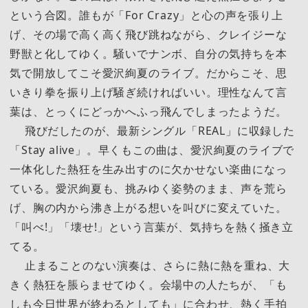
という合図。誰もが「For Crazy」と心の声を張り上
げ、その場で高く高く飛び跳ねながら、クレイジーな
野獣と化してゆく。騒いでナンボ、自分の気持ちを本
気で開放してこそ愛沢絢夏のライブ。だからこそ、思
いきり拳を振り上げ騒ぎ続ければいい。理性なんて言
葉は、とっくにどっかへふっ飛んでしまったようだ。
飛びだしたのが、最新シングル「REAL」に収録した
「Stay alive」。早くもこの曲は、愛沢絢夏のライブで
一体化した熱狂を生み出すのに欠かせない楽曲になっ
ている。愛沢絢夏も、挑みゆく姿勢のまま、声を荒ら
げ、胸の内から沸き上がる想いを叫びに変えていた。
「叫べ!」「壊せ!」という言葉が、気持ちを熱く掻き立
てる。
止まることのない演奏は、さらに熱に熱を重ね、大
きく熱狂を脹らませてゆく。会場中の人たちが、「も
しも今日世界が終わるとしても」に合わせ、熱く手拍