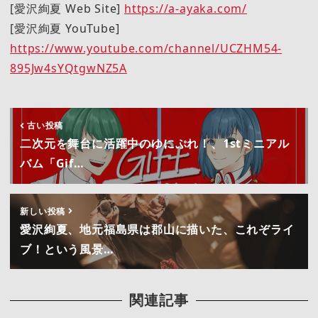
[愛沢絢夏 Web Site]
https://a-ayaka.com/
[愛沢絢夏 YouTube]
https://www.youtube.com/channel/UCZHM54-
895Jw4sYQtgwNZ5A
古い投稿
二次元を舞台に活躍中のゆにぷれ！、1stミニアル
バム「Gif…
新しい投稿
愛沢絢夏、地元福島県は郡山に描いた、これぞライ
ブ！という風景…
関連記事