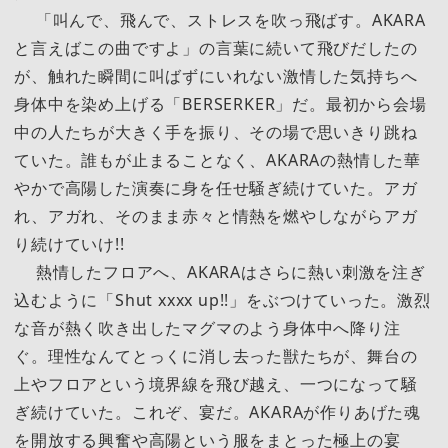
「叫んで、飛んで、ストレスを吹っ飛ばす。AKARA
と言えばこの曲ですよ」の言葉に続いて飛びだしたの
が、触れた瞬間に叫ばずにいれない激情した気持ちへ
身体中を染め上げる「BERSERKER」だ。最初から会場
中の人たちが大きく手を振り、その場で思いきり跳ね
ていた。誰もが止まることなく、AKARAの熱情した華
やかで高陽した演奏に身を任せ騒ぎ続けていた。アガ
れ、アガれ、そのまま赤々と情熱を燃やしながらアガ
り続けていけ!!
熱情したフロアへ、AKARAはさらに熱い刺激を注ぎ
込むように「Shut xxxx up!!」をぶつけていった。激烈
な音が熱く吹き出したマグマのよう身体中へ降り注
ぐ。理性なんてとっくに消し去った獣たちが、舞台の
上やフロアという境界線を飛び越え、一つになって騒
ぎ続けていた。これぞ、宴だ。AKARAが作りあげた魂
を開放する興奮や高陽という服をまとった極上の宴