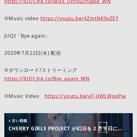
https://JUQI.lnk.to/Miss_Untouchable_WN
※Music video
https://youtu.be/4ZmtNK0vZEY
JUQI「Bye again」
2020年7月22日(水) 配信
※ダウンロード/ストリーミング
https://JUQI.lnk.to/Bye_again_WN
※Music Video
https://youtu.be/aT-UWLWqoPw
古い投稿
CHERRY GIRLS PROJECT が幻日を２月９日に…