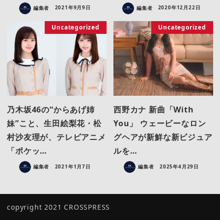
編集者
2021年9月9日
編集者
2020年12月22日
Uncategorized
Uncategorized
乃木坂46の“からあげ姉
西野カナ 新曲「With
妹”こと、生田絵梨花・松
You」 ウェービーなロン
村沙友理が、テレビアニメ
グヘアが新鮮な新ビジュア
「ポケッ…
ルを…
編集者
2021年1月7日
編集者
2025年4月29日
copyright 2021 CROSSPRESS