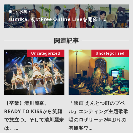
新しい投稿
sumika, 初のFree Online Liveを開催！…
関連記事
Uncategorized
Uncategorized
【卒業】清川麗奈、
「映画 えんとつ町のプペ
READY TO KISSから笑顔
ル」エンディング主題歌歌
で旅立つ。そして清川麗奈
唱のロザリーナ2年ぶりの
は、…
有観客ワ…