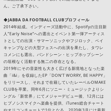
ん。ご了承下さい。
◆JABBA DA FOOTBALL CLUBプロフィール
2014年結成。インディーズ活動中に、Spotifyの注目新
人”Early Noise”への選出とイベント第一弾アーティス
トとしての出演・サマーソニックやフジロック、ベイ
キャンプなどの大型フェスへの出演を果たし、タワレ
コメンにも選出。バンドシーン・ヒップホップシーン
の垣根なく活動する無二の存在となる。
2019年にその音楽性も大きく広げる新境地となった楽
曲「i&i」を収録したEP「DON’T WORRY, BE HAPPY」
をリリースし、それまで在籍していたレーベルOMAKE
CLUBを卒業。同年6月にソニー・ミュージックよりシ
ングル「新世界」にてメジャーデビュー後、12月には
ヒプノシスマイクへ楽曲を提供、iTunes総合チャート
やオリコンチャートで1位となる。2020年3月には最新