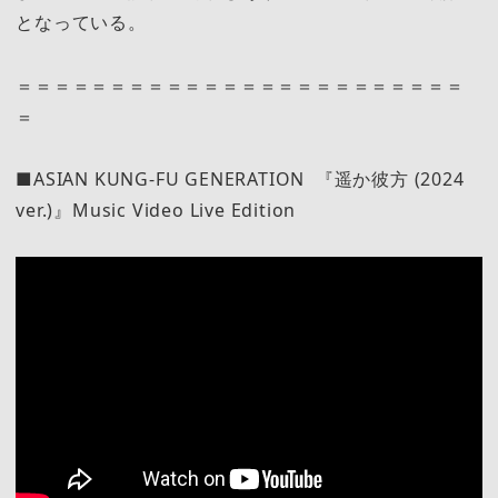
となっている。
＝＝＝＝＝＝＝＝＝＝＝＝＝＝＝＝＝＝＝＝＝＝＝＝
＝
■ASIAN KUNG-FU GENERATION 『遥か彼方 (2024
ver.)』Music Video Live Edition