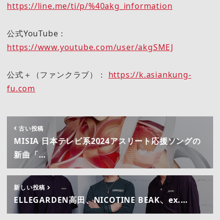
https://line.me/ti/p/%40akg_information
公式YouTube：
https://www.youtube.com/user/akgSMEJ
公式＋（ファンクラブ）：
https://k.asiankung-
fu.com
古い投稿
MISIA 日本テレビ系2024アスリート応援ソングの
新曲「…
新しい投稿
ELLEGARDEN高田、NICOTINE BEAK、ex.…