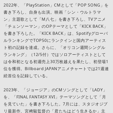
2022年、「PlayStation」CMとして「POP SONG」を
書き下ろし、自身も出演。映画「シン・ウルトラマ
ン」主題歌として「M八七」を書き下ろし、TVアニメ
「チェンソーマン」のOPテーマとして「KICK BACK」
を書き下ろした。「KICK BACK」は、Spotifyグローバ
ルランキングでTOP50にランクインと国内アーティス
ト初の記録を達成。さらに、「オリコン週間シングル
ランキング」（12/5付）ではソロアーティストとして
は令和初となる初週売上30万枚越えを果たし、初登場1
位を獲得。Billboard JAPANアニメチャートでは21週連
続首位を記録している。
2023年、「ジョージア」のCMソングとして「LADY」
を、「FINAL FANTASY XVI」テーマソングとして「月
を見ていた」を書き下ろした。7月には、スタジオジブ
リ最新作、宮﨑駿監督の「君たちはどう生きるか」主