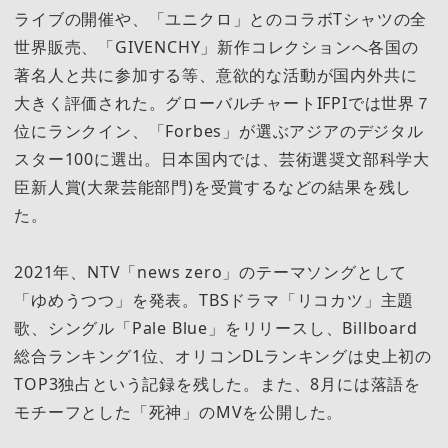
ライブの開催や、「ユニクロ」とのコラボTシャツの全
世界販売、「GIVENCHY」新作コレクションへ各国の
著名人と共に参加する等、意欲的な活動が国内外共に
大きく評価された。グローバルチャートIFPIでは世界７
位にランクイン、「Forbes」が選ぶアジアのデジタル
スター100に選出。日本国内では、芸術選奨文部科学大
臣新人賞(大衆芸能部門)を受賞するなどの結果を残し
た。
2021年、NTV「news zero」のテーマソングとして
「ゆめうつつ」を発表。TBSドラマ「リコカツ」主題
歌、シングル「Pale Blue」をリリースし、Billboard
総合ランキング1位、オリコンDLランキングは史上初の
TOP3独占という記録を残した。また、8月には落語を
モチーフとした「死神」のMVを公開した。