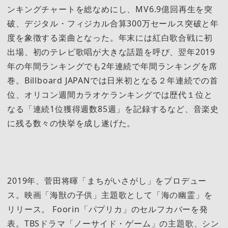
ンキングチャートを総なめにし、MV6.9億回再生を突
破、デジタル・フィジカル合算300万セールス突破と年
度を象徴する楽曲となった。年末には紅白歌合戦に初
出場、初のテレビ歌唱が大きな話題を呼び、翌年2019
年の年間ランキングでも2年連続で年間ランキングを席
巻。Billboard JAPANでは日米初となる２年連続での首
位、オリコン週間カラオケランキングでは歴代１位と
なる「連続1位獲得週数85週」を記録するなど、音楽史
に残る数々の快挙を成し遂げた。
2019年、菅田将暉「まちがいさがし」をプロデュー
ス。映画「海獣の子供」主題歌として「海の幽霊」を
リリース。 Foorin「パプリカ」のセルフカバーを発
表。TBSドラマ「ノーサイド・ゲーム」の主題歌、シン