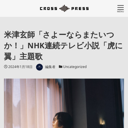
MENU
米津玄師「さよーならまたいつ
か！」NHK連続テレビ小説「虎に
翼」主題歌
著者
投稿日
カテゴリー
2024年1月18日
編集者
Uncategorized