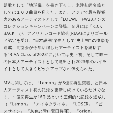
題歌として「地球儀」を書き下ろし、米津玄師名義と
しては１００曲目を迎えた。また、アジアで最も影響
力のあるアーティストとして「LOEWE」FW23メンズ
コレクションキャンペーンに登場。８月には「KICK
BACK」が、アメリカレコード協会(RIAA)によりゴール
ド認定を受け、“日本語詞”楽曲として”史上初” の快挙を
達成。同協会が今年活躍したアーティストを総括す
る“RIAA Class of2023”においては史上初、そして唯一
の日本人アーティストとして選出され2023年のハイラ
イトとして大きくピックアップされ伝えられた。
MVに関しては、「Lemon」が8億回再生突破、と日本
人アーティスト初の記録を更新し続けているだけでな
く、１億回再生が16作品という圧倒的な記録を達成し
（『Lemon』 『アイネクライネ』 『LOSER』 『ピー
スサイン』 『灰色と青(+菅田将暉)』 『orion』