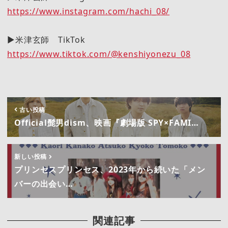
https://www.instagram.com/hachi_08/
▶︎米津玄師 TikTok
https://www.tiktok.com/@kenshiyonezu_08
古い投稿
Official髭男dism、映画『劇場版 SPY×FAMI…
新しい投稿
プリンセスプリンセス、2023年から続いた「メン
バーの出会い…
関連記事