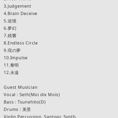
3.Judgement
4.Brain Deceive
5.追憶
6.夢幻
7.残響
8.Endless Circle
9.現の夢
10.Impulse
11.黎明
12.永遠
Guest Musician
Vocal : Seth(Moi dix Mois)
Bass : Tsunehito(D)
Drums : 美景
Violin,Percussion ,Santoor, Synth,