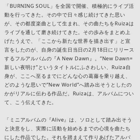
「BURNING SOUL」を全国で開催、積極的にライブ活
動を行ってきた。その中で日々感じ続けてきた思い
が、その都度楽曲として生まれ、その曲たちをRuizaは
ライブを通して磨き続けてきた。その歩みをまとめ上
げたうえで、「ここから新たな世界を描き出す」と宣
言をしたのが、自身の誕生日当日の2月18日にリリース
するフルアルバムの『A New Dawn』。”New Dawn=
新しい夜明け”というタイトルにふさわしい、Ruiza自
身が、ここへ至るまでにどんな心の葛藤を乗り越え、
どのような思いで”New World”へ踏み出そうとしたの
かがリアルに伝わる作品だ。Ruizaは、アルバムについ
て、こう伝えてきた。
「ミニアルバムの『Alive』は、ソロとして踏み出そう
と決意をし、実際に活動を始めるまでの心境を曲たち
にした作品でした。それを踏まえて作りあげたアルバ