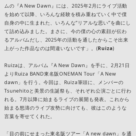
ムの『A New Dawn』には、2025年2月にライブ活動
を始めて以降、いろんな経験を積み重ねていく中で僕
自身の中に生まれた、いろんな”リアルな思い”を曲にし
て詰め込みました。まさに、今の僕の心の素顔が伝わ
るアルバムだし、2025年の活動を通したからこそ出来
上がった作品なのは間違いないです」。(
Ruiza
)
Ruizaは、アルバム『A New Dawn』を手に、2月21日
よりRuiza BAND東名阪ONEMAN Tour「A New
dawn」を行う。今回は、Ruiza筆頭に、メンバーの
Tsunehitoと美景の生誕祭も、それぞれ公演ごとに行わ
れる。7月以降に始まるライブの展開も発表。これから
始まる怒濤のライブ攻勢に向けても、彼はこのような
言葉を寄せてくれた。
「目の前にせまった東名阪ツアー「A new dawn」を通