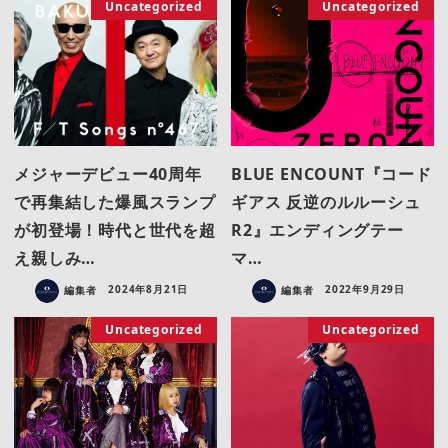
Uncategorized
Uncategorized
メジャーデビュー40周年
BLUE ENCOUNT『コード
で再集結した爆風スランプ
ギアス 反逆のルルーシュ
が初登場！時代と世代を超
R2』エンディングテー
え親しみ…
マ…
編集者
2024年8月21日
編集者
2022年9月29日
Uncategorized
Uncategorized