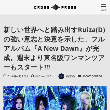
MENU
新しい世界へと踏み出すRuiza(D)
の強い意志と決意を示した、フル
アルバム『A New Dawn』が完
成。週末より東名阪ワンマンツア
ーもスタート!!!
著者
投稿日
更新日
カテゴリー
2026年2月17日
2026年2月26日
編集者
Uncategorized