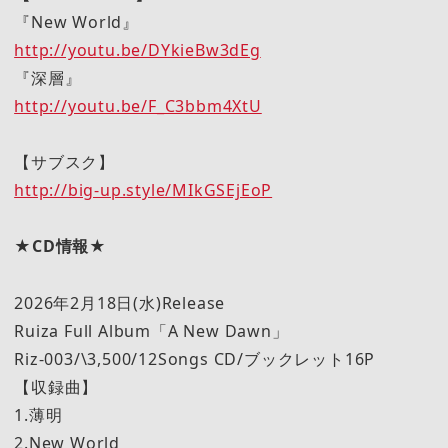
『New World』
http://youtu.be/DYkieBw3dEg
『深層』
http://youtu.be/F_C3bbm4XtU
【サブスク】
http://big-up.style/MIkGSEjEoP
★CD情報★
2026年2月18日(水)Release
Ruiza Full Album「A New Dawn」
Riz-003/\3,500/12Songs CD/ブックレット16P
【収録曲】
1.薄明
2.New World