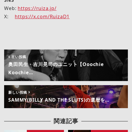
Web:
https://ruiza.jp/
X:
https://x.com/RuizaD1
古い投稿
奥田民生・吉川晃司のユニット【Ooochie
Koochie…
新しい投稿
SAMMY(BILLY AND THE SLUTS)の還暦を…
関連記事