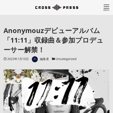
MENU
Anonymouzデビューアルバム
「11:11」収録曲＆参加プロデュ
ーサー解禁！
著者
投稿日
カテゴリー
2023年1月10日
編集者
Uncategorized