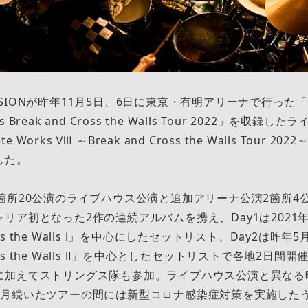
MISSIONが昨年11月5日、6日に東京・有明アリーナで行った「M
ts Break and Cross the Walls Tour 2022」を収録し
te Works Ⅷ ～Break and Cross the Walls Tour 2
した。
箇所20公演のライブハウス公演と追加アリーナ公演2箇所4
リア初となった2作の連続アルバムを携え、Day1は2021
Cross the Walls Ⅰ」を中心にしたセットリスト、Day2は昨
Cross the Walls Ⅱ」を中心としたセットリストで各地2日
に加えてストリングス隊も参加。ライブハウス公演と異なる
か月続いたツアーの間には新型コロナ感染症対策を実施した