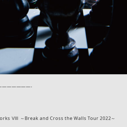
———————-
orks Ⅷ ～Break and Cross the Walls Tour 2022～