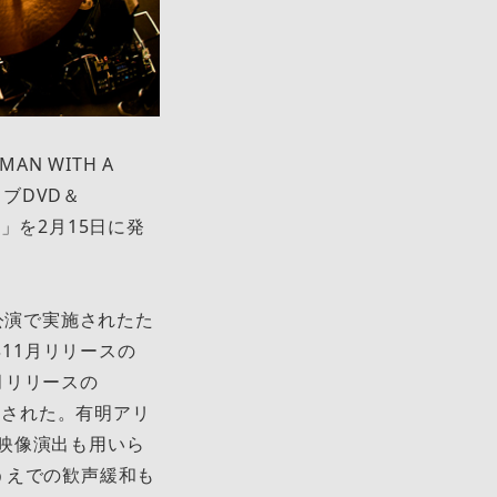
AN WITH A
たライブDVD＆
022～」を2月15日に発
公演で実施されたた
年11月リリースの
年5月リリースの
間開催された。有明アリ
映像演出も用いら
うえでの歓声緩和も