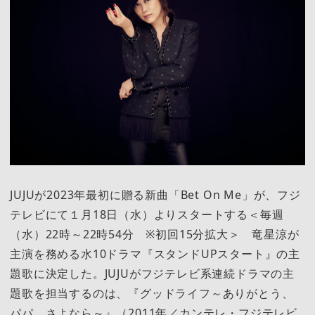
JUJUが2023年最初に贈る新曲「Bet On Me」が、フジ
テレビにて１月18日（水）よりスタートする＜毎週
（水）22時～22時54分 ※初回15分拡大＞ 竜星涼が
主演を務める水10ドラマ『スタンドUPスタート』の主
題歌に決定した。JUJUがフジテレビ系連続ドラマの主
題歌を担当するのは、『グッドライフ～ありがとう、
パパ。さよなら～』（2011年／カンテレ・フジテレビ