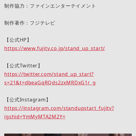
制作協力：ファインエンターテイメント
制作著作：フジテレビ
【公式HP】
https://www.fujitv.co.jp/stand_up_start/
【公式Twitter】
https://twitter.com/stand_up_start?
s=21&t=dbeaGqRQds2zxMRDxG1r_g
【公式Instagram】
https://instagram.com/standupstart_fujitv?
igshid=YmMyMTA2M2Y=