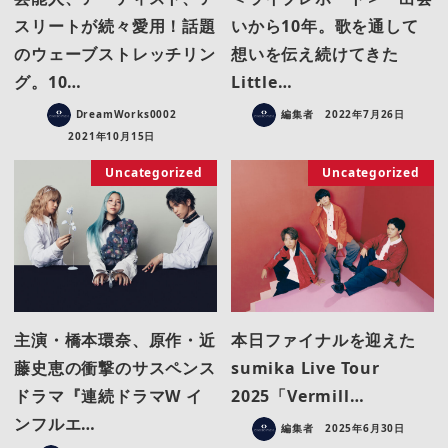
スリートが続々愛用！話題
いから10年。歌を通して
のウェーブストレッチリン
想いを伝え続けてきた
グ。10…
Little…
DreamWorks0002
編集者
2022年7月26日
2021年10月15日
Uncategorized
Uncategorized
主演・橋本環奈、原作・近
本日ファイナルを迎えた
藤史恵の衝撃のサスペンス
sumika Live Tour
ドラマ『連続ドラマW イ
2025「Vermill…
ンフルエ…
編集者
2025年6月30日