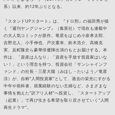
系）以来、約12年ぶりとなる。
『スタンドUPスタート』は、『ドロ刑』の福田秀が描
く『週刊ヤングジャンプ』（集英社）で現在も連載中
の大人気コミックが原作。竜星をはじめ小泉孝太郎、
吉野北人、小手伸也、戸次重幸、鈴木浩介、高橋克
実、反町隆史ら豪華俳優陣出演のもとお届けする。本
作は、「資産は人なり」「資産を手放す投資家はいな
い！」という理念を持つ、投資会社「サンシャインフ
ァンド」の社長・三星大陽（みほし・たいよう／竜星
涼）が、自称“人間投資家”として、過去の栄光にすがる
中年や前科者、就業経験のない主婦など、さまざまな
事情を抱えた“訳アリ人材”へ投資し、「スタートアップ
（起業）」で再び生きる希望を取り戻させていく“人間
再生ドラマ”。