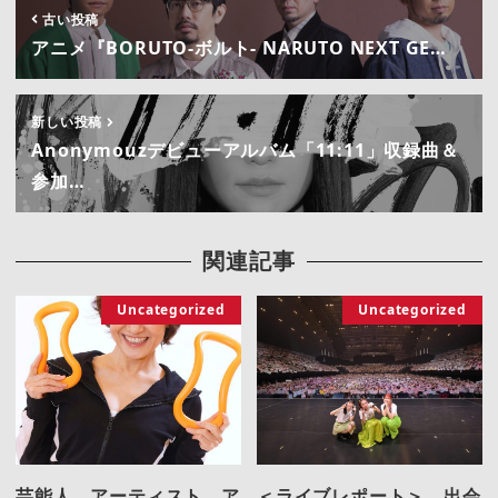
古い投稿
アニメ『BORUTO-ボルト- NARUTO NEXT GE…
新しい投稿
Anonymouzデビューアルバム「11:11」収録曲＆
参加…
関連記事
Uncategorized
Uncategorized
芸能人、アーティスト、ア
＜ライブレポート＞ 出会