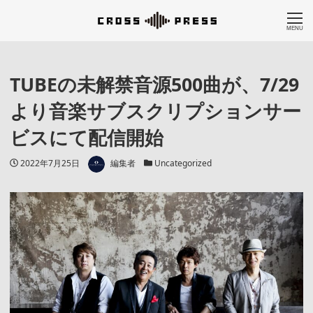
MENU
TUBEの未解禁音源500曲が、7/29
より音楽サブスクリプションサー
ビスにて配信開始
著者
投稿日
カテゴリー
2022年7月25日
編集者
Uncategorized