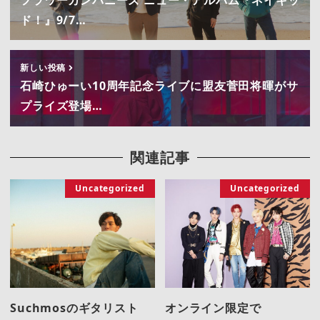
ド！』9/7…
新しい投稿
石崎ひゅーい10周年記念ライブに盟友菅田将暉がサ
プライズ登場…
関連記事
Uncategorized
Uncategorized
Suchmosのギタリスト
オンライン限定で