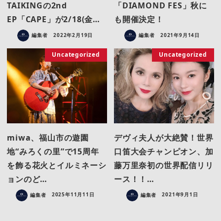
TAIKINGの2nd
「DIAMOND FES」秋に
EP「CAPE」が2/18(金…
も開催決定！
編集者
2022年2月19日
編集者
2021年9月14日
Uncategorized
Uncategorized
miwa、福山市の遊園
デヴィ夫人が大絶賛！世界
地“みろくの里”で15周年
口笛大会チャンピオン、加
を飾る花火とイルミネーシ
藤万里奈初の世界配信リリ
ョンのど…
ース！！…
編集者
2025年11月11日
編集者
2021年9月1日