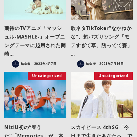
期待のTVアニメ「マッシ
歌ネタTikToker“なかねか
ュル-MASHLE-」オープニ
な”、超バズりソング「モ
ングテーマに起用された岡
テすぎて草、誘ってて森」
崎…
…
編集者
2023年4月7日
編集者
2021年7月16日
Uncategorized
Uncategorized
NiziU初の“春う
スカイピース 4thSG「今
た”「Memories」が、本
日まで生きたあなたへ」で