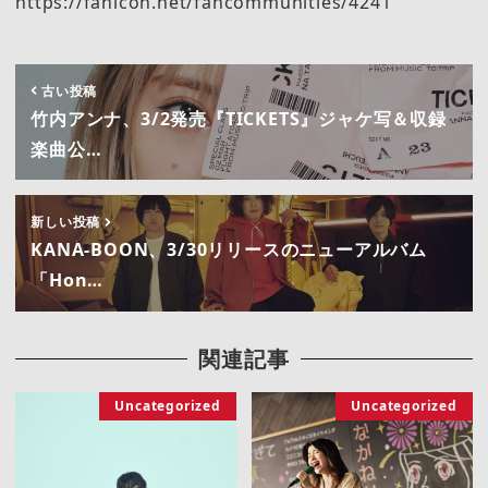
https://fanicon.net/fancommunities/4241
古い投稿
竹内アンナ、3/2発売『TICKETS』ジャケ写＆収録
楽曲公…
新しい投稿
KANA-BOON、3/30リリースのニューアルバム
「Hon…
関連記事
Uncategorized
Uncategorized