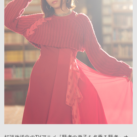
好評放送中のTVアニメ『賢者の弟子を名乗る賢者』オ