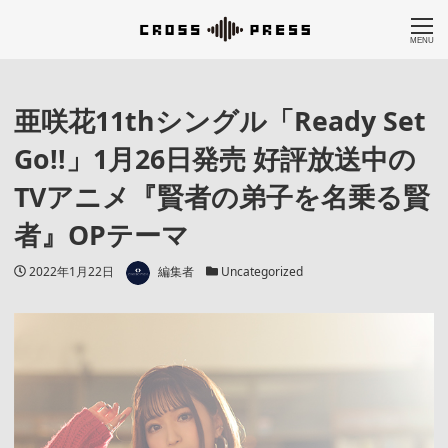
MENU
亜咲花11thシングル「Ready Set
Go!!」1月26日発売 好評放送中の
TVアニメ『賢者の弟子を名乗る賢
者』OPテーマ
著者
投稿日
カテゴリー
2022年1月22日
編集者
Uncategorized