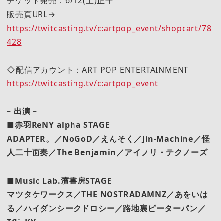
チケット発売：6/12(土)正午
販売頁URL→
https://twitcasting.tv/c:artpop_event/shopcart/78
428
◇配信アカウント：ART POP ENTERTAINMENT
https://twitcasting.tv/c:artpop_event
– 出演 –
■赤羽ReNY alpha STAGE
ADAPTER。／NoGoD／えんそく／Jin-Machine／怪
人二十面奏／The Benjamin／アイノリ・テクノーズ
■Music Lab.濱書房STAGE
マツタケワークス／THE NOSTRADAMNZ／あをいは
る／ハイダンシークドロシー／路地裏ピーターパン／