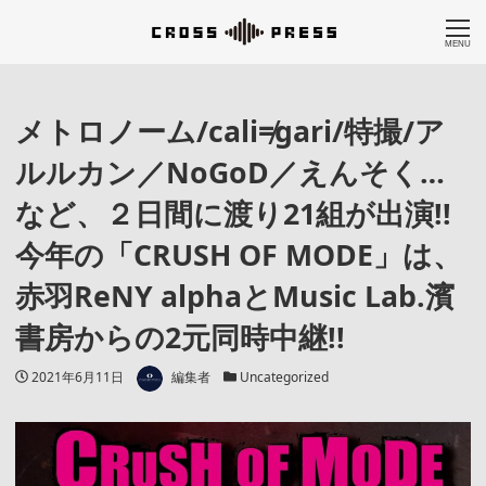
MENU
メトロノーム/cali≠gari/特撮/ア
ルルカン／NoGoD／えんそく…
など、２日間に渡り21組が出演!!
今年の「CRUSH OF MODE」は、
赤羽ReNY alphaとMusic Lab.濱
書房からの2元同時中継!!
著者
投稿日
カテゴリー
2021年6月11日
編集者
Uncategorized