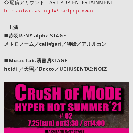
◇配信アカウント：ART POP ENTERTAINMENT
https://twitcasting.tv/c:artpop_event
– 出演 –
■赤羽ReNY alpha STAGE
メトロノーム／cali≠gari／特撮／アルルカン
■Music Lab.濱書房STAGE
heidi.／天照／Dacco／UCHUSENTAI:NOIZ