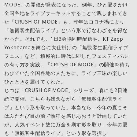
MODE」の開催が発表になった。例年、ひと夏をかけ
全国各地をライブサーキットすることで親しまれてき
た「CRUSH OF MODE」も、昨年はコロナ禍により
「無観客生配信ライブ」という形で行なわざるを得な
かった。それでも、1日3会場同時配信や、KT Zepp
Yokohamaを舞台に大仕掛けの「無観客生配信ライブ
フェス」など、積極的に時代に即したフェスティバル
の有り方を実践。「CRUSH OF MODE」の開催を待ち
わびていた全国各地の人たちに、ライブ三昧の楽しい
ひとときを届けてくれた。
じつは「CRUSH OF MODE」シリーズ、春にも2日連
続で開催。こちらも残念ながら「無観客生配信ライ
ブ」という形を取っていた。本当なら、今年の夏こそ
はふたたび目の前で熱狂を感じあおうと計画していた
が、人気イベント故に万全を期す形を取り、今年の夏
も「無観客生配信ライブ」という形を選択し