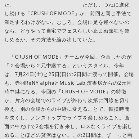
た。 ただし、つねに進化
し続ける「CRUSH OF MODE」が、前回と同じ手法で
満足するわけがない。むしろ、会場に足を運べないの
なら、どうやって自宅でフェスらしい止まぬ熱狂を楽
しめるか、その方法を編み出していた。
「CRUSH OF MODE」チームが今回、企画したのが
「２会場から２元中継する」というスタイル。今年
は、7月24日(土)と25日(日)の2日間に渡って開催。会場
も、赤羽ReNY alphaとMusic Lab.濱書房からの2元同
時中継になる。今回の「CRUSH OF MODE」の特徴
が、片方の会場でのライブが終わり次第に回線を切り
換え、別の会場からの中継に変えることで、転換時間
を失くし、ノンストップでライブを楽しめること。画
面の中だけで2会場を行き来し、ロスなくライブを楽し
めることほどの贅沢はない。この2日間は、ずーっと画