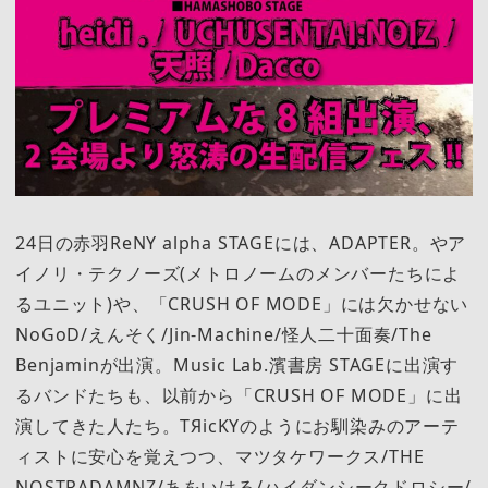
24日の赤羽ReNY alpha STAGEには、ADAPTER。やア
イノリ・テクノーズ(メトロノームのメンバーたちによ
るユニット)や、「CRUSH OF MODE」には欠かせない
NoGoD/えんそく/Jin-Machine/怪人二十面奏/The
Benjaminが出演。Music Lab.濱書房 STAGEに出演す
るバンドたちも、以前から「CRUSH OF MODE」に出
演してきた人たち。TЯicKYのようにお馴染みのアーテ
ィストに安心を覚えつつ、マツタケワークス/THE
NOSTRADAMNZ/あをいはる/ハイダンシークドロシー/