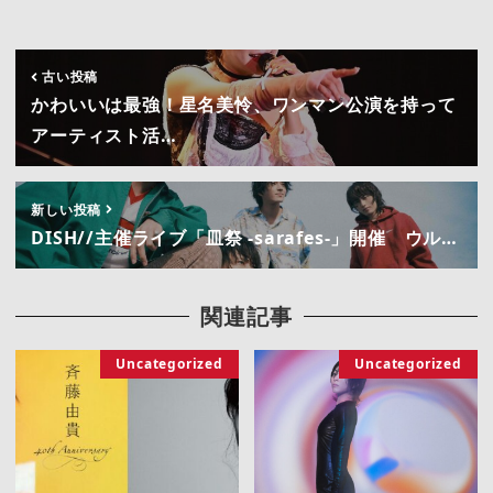
古い投稿
かわいいは最強！星名美怜、ワンマン公演を持って
アーティスト活…
新しい投稿
DISH//主催ライブ「皿祭 -sarafes-」開催 ウル…
関連記事
Uncategorized
Uncategorized