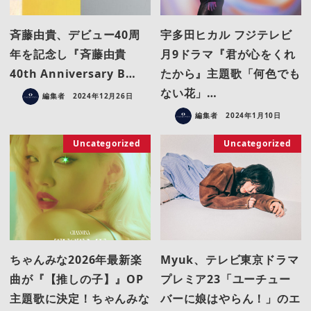
斉藤由貴、デビュー40周
宇多田ヒカル フジテレビ
年を記念し『斉藤由貴
月9ドラマ『君が心をくれ
40th Anniversary B…
たから』主題歌「何色でも
ない花」…
編集者
2024年12月26日
編集者
2024年1月10日
Uncategorized
Uncategorized
ちゃんみな2026年最新楽
Myuk、テレビ東京ドラマ
曲が『【推しの子】』OP
プレミア23「ユーチュー
主題歌に決定！ちゃんみな
バーに娘はやらん！」のエ