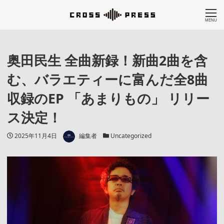
MENU
奥田民生 全曲新録！新曲2曲を含
む、バラエティーに富んだ全8曲
収録のEP 「あまりもの」 リリー
ス決定！
著者
投稿日
カテゴリー
2025年11月4日
編集者
Uncategorized