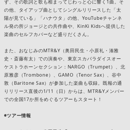
ず、その歌詞と歌も相まってじわっと心に響く1曲。そ
の他、タイアップ曲としてシングルリリースした「太
陽が見ている」「ハナウタ」の他、YouTubeチャンネ
ル発の所ジョージとの共作曲や、KinKi Kidsへ提供した
楽曲のセルフカバーなど盛りだくさん。
また、おなじみのMTR&Y（奥田民生・小原礼・湊雅
史・斎藤有太）での演奏や、東京スカパラダイスオー
ケストラホーンセクション：NARGO（Trumpet）、北
原雅彦（Trombone）、GAMO（Tenor Sax）、谷中
敦（Baritone Sax）が参加した楽曲も収録。既報の通
りリリース直後の1/11（日）からは、MTR&Yメンバー
での全国17か所をめぐるツアーもスタート！
◉ツアー情報