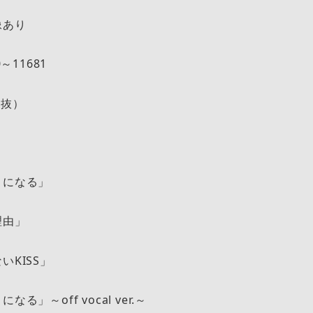
像あり
0～11681
税抜）
ype-B＞
僕は僕を好きになる」
明日がある理由」
ほどにもないKISS」
る」～off vocal ver.～