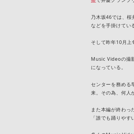
祭
で弁慶グランプ
乃木坂46では、桜
などを手掛けてい
そして昨年10月上旬に
Music Vid
になっている。
センターを務める
来。その為、何人
また本編が終わっ
「誰でも踊りやす