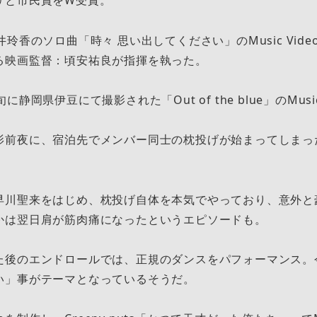
リと市民賞をW受賞。
井玲香のソロ曲「時々 思い出してください」のMusic Vide
る映画監督：頃安祐良が指揮を執った。
静岡県伊豆にて撮影された「Out of the blue」のMusic 
eoの撮影前夜に、宿泊先でメンバー同士の枕投げが始まってしま
早川聖来をはじめ、枕投げ自体を本気でやっており、意外と
かは翌日肩が筋肉痛になったというエピソードも。
た後のエンドロールでは、正規のダンスをパフォーマンス。
い」事がテーマとなっているそうだ。