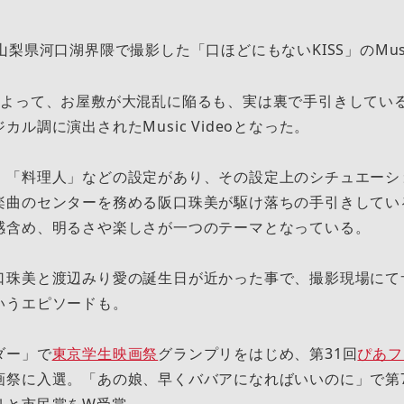
梨県河口湖界隈で撮影した「口ほどにもないKISS」のMusic
によって、お屋敷が大混乱に陥るも、実は裏で手引きしてい
ル調に演出されたMusic Videoとなった。
」「料理人」などの設定があり、その設定上のシチュエーシ
楽曲のセンターを務める阪口珠美が駆け落ちの手引きしてい
感含め、明るさや楽しさが一つのテーマとなっている。
口珠美と渡辺みり愛の誕生日が近かった事で、撮影現場にて
いうエピソードも。
ダー」で
東京学生映画祭
グランプリをはじめ、第31回
ぴあフ
画祭に入選。「あの娘、早くババアになればいいのに」で第