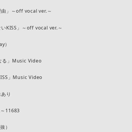
～off vocal ver.～
ISS」～off vocal ver.～
ay）
Music Video
S」Music Video
像あり
2～11683
税抜）