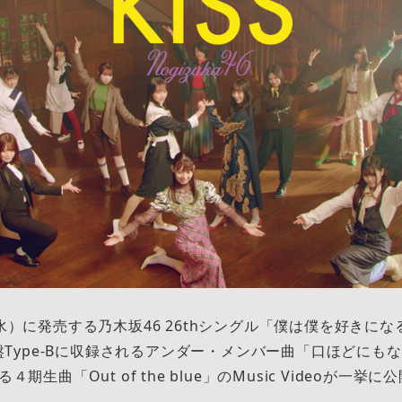
日（水）に発売する乃木坂46 26thシングル「僕は僕を好きに
y）盤Type-Bに収録されるアンダー・メンバー曲「口ほどにもな
る４期生曲「Out of the blue」のMusic Videoが一