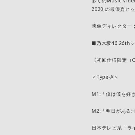
多くのMusic Vi
2020 の最優秀
映像ディレクター：N
■乃木坂46 26t
【初回仕様限定（CD
＜T
M1:「僕
M2:「明日がある
日本テレビ系「ラ