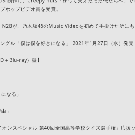
deoを制作し、Creepy nuts「かつて天才だった俺たちへ」でM
ヒップホップビデオ賞を受賞。
2Bが、乃木坂46のMusic Videoを初めて手掛けた所に
hシングル「僕は僕を好きになる」 2021年1月27日（水）発売
＋Blu-ray）盤】
ype-A＞
は僕を好きになる」
理由」
イオンスペシャル 第40回全国高等学校クイズ選手権」応援