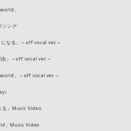
 world」
動」コラボソング
る」～off vocal ver.～
～off vocal ver.～
world」～off vocal ver.～
ay）
Music Video
rld」Music Video