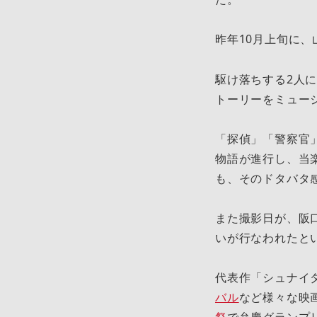
昨年10月上旬に、山
駆け落ちする2人
トーリーをミュージカ
「探偵」「警察官
物語が進行し、当
も、そのドタバタ
また撮影日が、阪
いが行なわれたと
代表作「シュナイ
バル
など様々な映