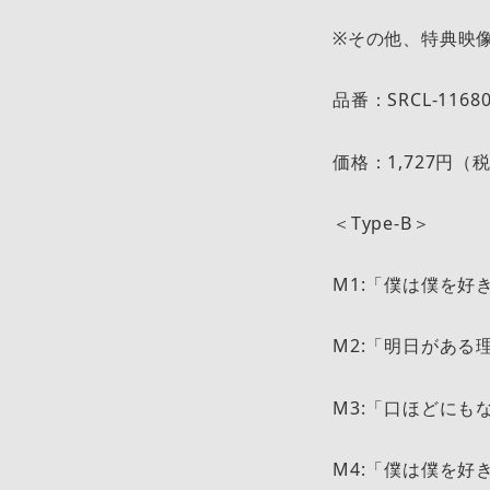
※その他、特典映
品番：SRCL-1168
価格：1,727円（
＜T
M1:「
M2:「
M3:「口
M4:「僕は僕を好きにな