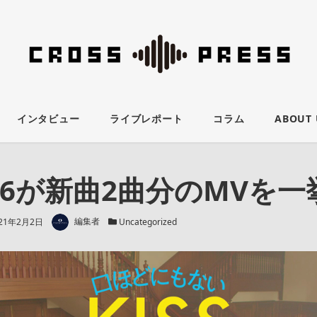
インタビュー
ライブレポート
コラム
ABOUT 
46が新曲2曲分のMVを一
著者
新日
カテゴリー
021年2月2日
編集者
Uncategorized