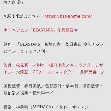
垣巴留 著）
※原作小説はこちら：
https://bst-anime.com/
★ＴＶアニメ「BEASTARS」作品概要★
原作：「BEASTARS」板垣巴留（秋田書店 少年チャン
ピオン・コミックス刊）
監督：松見真一／脚本：樋口七海／キャラクターデザ
イン：大津直／CGチーフディレクター：井野元英二／
美術監督：春日美波／色彩設計：橋本賢／撮影監督：
蔡伯崙／編集：植松淳一／
音楽：神前暁（MONACA）／制作：オレンジ