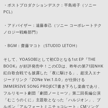
・ポストプロダクションデスク：平島靖子（ソニー
PCL）
・アドバイザー：遠藤泰己（ソニー コーポレートテク
ノロジー戦略部門）
・BGM：齋藤マコト（STUDIO LETOH）
そして、YOASOBIとして初CDとなる1st EP『THE
BOOK』が好評発売中！このCDは、昨年の第71回NHK
紅白歌合戦でも披露した「夜に駆ける」、超没入エナ
ジードリンク「ZONe Ver.1.0.0」が仕掛ける
IMMERSIVE SONG PROJECT書き下ろし楽曲であり、
フルリモート劇団「劇団ノーミーツ」第二回長編公演
「むこうのくに」主題歌となった「ハルジオン」、ブ
ルボン「アルフォートミニチョコレート」CMソング