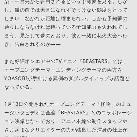
染・一宮亮から告白されるという予知夢を見る。しか
し、彼の前では素直になれずそっけない態度をとって
しまい、なかなか距離は縮まらない。しかも予知夢の
通りにならなければ持っている予知能力も失われてし
まう。果たして夢のとおり、彼と一緒に花火大会へ行
き、告白されるのか――
また好評オンエア中のTVアニメ『BEASTARS』では、
オープニングテーマ・エンディングテーマの両方を
YOASOBIが手掛ける異例のダブルタイアップが話題と
なっている。
1月13日公開されたオープニングテーマ「怪物」のミュ
ージックビデオは全編『BEASTARS』とのコラボレーシ
ョン映像となっており、アニメ本編の制作スタッフや
さまざまなクリエイターの力が結集した渾身の仕上が