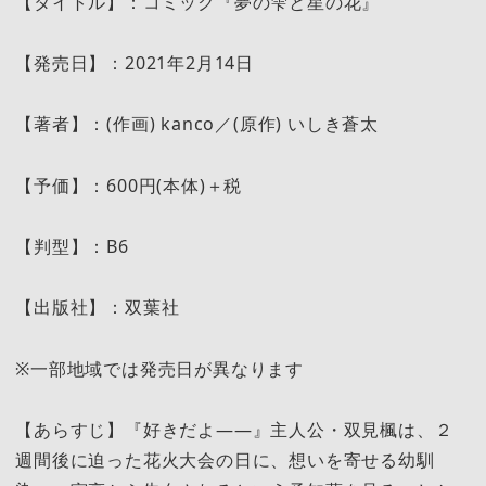
【タイトル】：コミック『夢の雫と星の花』
【発売日】：2021年2月14日
【著者】：(作画) kanco／(原作) いしき蒼太
【予価】：600円(本体)＋税
【判型】：B6
【出版社】：双葉社
※一部地域では発売日が異なります
【あらすじ】『好きだよ――』主人公・双見楓は、２
週間後に迫った花火大会の日に、想いを寄せる幼馴