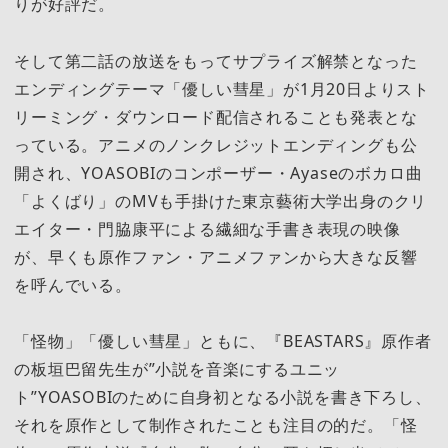
りが好評だ。
そして第二話の放送をもってサプライズ解禁となった
エンディングテーマ「優しい彗星」が1月20日よりスト
リーミング・ダウンロード配信されることも発表とな
っている。アニメのノンクレジットエンディングも公
開され、YOASOBIのコンポーザー・Ayaseのボカロ曲
「よくばり」のMVも手掛けた東京藝術大学出身のクリ
エイター・門脇康平による繊細な手書き表現の映像
が、早くも原作ファン・アニメファンから大きな反響
を呼んでいる。
「怪物」「優しい彗星」ともに、『BEASTARS』原作者
の板垣巴留先生が”小説を音楽にするユニッ
ト”YOASOBIのために自身初となる小説を書き下ろし、
それを原作として制作されたことも注目の的だ。「怪