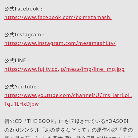
公式Facebook：
https://www.facebook.com/cx.mezamashi
公式Instagram：
https://www.instagram.com/mezamashi.tv/
公式LINE：
https://www.fujitv.co.jp/meza/img/line_img.jpg
公式YouTube：
https://www.youtube.com/channel/UCrrsHarrLoiL
Tqu1LHxDJpw
初のCD『THE BOOK』にも収録されているYOASOBI
の2ndシングル「あの夢をなぞって」の原作小説「夢の