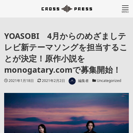
MENU
YOASOBI 4月からのめざましテ
レビ新テーマソングを担当するこ
とが決定！原作小説を
monogatary.comで募集開始！
著者
投稿日
更新日
カテゴリー
2021年1月18日
2021年2月2日
編集者
Uncategorized