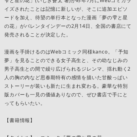
雫と星の花」(いしき蒼太 著)が昨年7月にWebコミカラ
イズされたことは記憶に新しいが、そこに追加エピソ
ードを加え、待望の単行本となった漫画「夢の雫と星
の花」がバレンタインデーの2月14日、全国の書店にて
発売されることが決定した。
漫画を手掛けるのはWebコミック同様kanco。「予知
夢」を見ることのできる女子高生と、その幼なじみの
男子高生との間で繰り広げられるジレンマ、揺れ動く2
人の胸の内など思春期特有の感情を描いた甘酸っぱい
ストーリーが装いも新たに生まれ変わる。豪華な特別
版カバーも一見の価値ありなので、ぜひ書店で手にと
ってもらいたい。
【書籍情報】