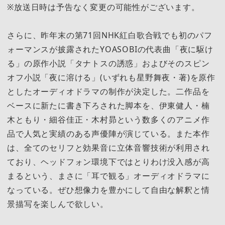
※放送日時は予告なく変更の可能性がございます。
さらに、昨年末の第71回NHK紅白歌合戦でも初のパフ
ォーマンスが披露されたYOASOBIの代表曲「夜に駆け
る」の原作小説「タナトスの誘惑」およびそのスピン
オフ小説「夜に溶ける」(いずれも星野舞夜・著)を原作
としたオーディオドラマの制作が決定した。二作品を
ベースに新たに書き下ろされた脚本を、伊東健人・楠
木ともり・細谷佳正・木村昴という数多くのアニメ作
品で人気と実績のある声優陣が演じている。また本作
は、全てのセリフと効果音に立体音響技術が利用され
ており、ヘッドフォン環境下ではとりわけ没入感が高
まるという、まさに「耳で観る」オーディオドラマに
なっている。ぜひ想像力を豊かにして自由な解釈と情
景描写を楽しんで欲しい。