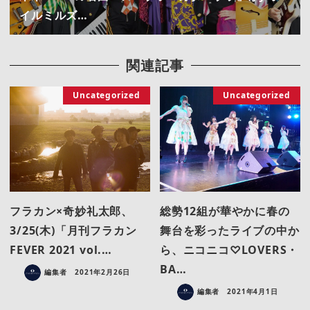
イルミルズ…
関連記事
Uncategorized
Uncategorized
フラカン×奇妙礼太郎、
総勢12組が華やかに春の
3/25(木)「月刊フラカン
舞台を彩ったライブの中か
FEVER 2021 vol.…
ら、ニコニコ♡LOVERS・
BA…
編集者
2021年2月26日
編集者
2021年4月1日