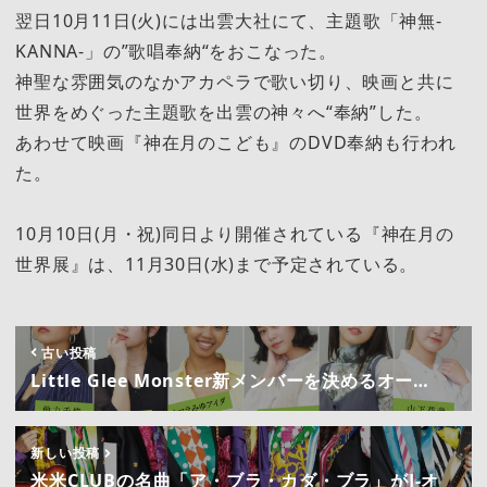
翌日10月11日(火)には出雲大社にて、主題歌「神無-
KANNA-」の”歌唱奉納“をおこなった。
神聖な雰囲気のなかアカペラで歌い切り、映画と共に
世界をめぐった主題歌を出雲の神々へ“奉納”した。
あわせて映画『神在月のこども』のDVD奉納も行われ
た。
10月10日(月・祝)同日より開催されている『神在⽉の
世界展』は、11月30日(水)まで予定されている。
古い投稿
Little Glee Monster新メンバーを決めるオー…
新しい投稿
米米CLUBの名曲「ア・ブラ・カダ・ブラ」がJ-オ