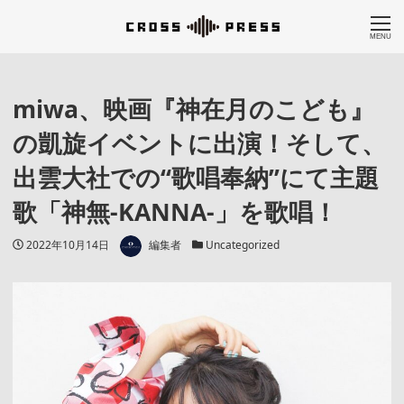
MENU
miwa、映画『神在月のこども』
の凱旋イベントに出演！そして、
出雲大社での“歌唱奉納”にて主題
歌「神無-KANNA-」を歌唱！
著者
投稿日
カテゴリー
2022年10月14日
編集者
Uncategorized