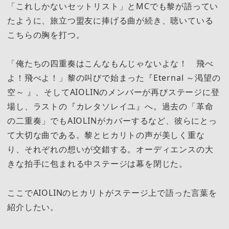
「これしかないセットリスト」とMCでも黎が語ってい
たように、旅立つ盟友に捧げる曲が続き、聴いている
こちらの胸を打つ。
「俺たちの四重奏はこんなもんじゃないよな！ 飛べ
よ！飛べよ！」黎の叫びで始まった『Eternal ～渇望の
空～ 』、そしてAIOLINのメンバーが再びステージに登
場し、ラストの『カレタソレイユ』へ。過去の「革命
の二重奏」でもAIOLINがカバーするなど、彼らにとっ
て大切な曲である。黎とヒカリトの声が美しく重な
り、それぞれの想いが交錯する。オーディエンスの大
きな拍手に包まれる中ステージは幕を閉じた。
ここでAIOLINのヒカリトがステージ上で語った言葉を
紹介したい。