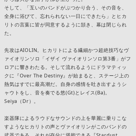
そして、「互いのバンドがぶつかり合う、その音を、
全身に浴びて、忘れられない一日にできたら」とヒカ
リトの言葉に皆が同意するように頷き、幕は閉じられ
た。
先攻はAIOLIN。ヒカリトによる繊細かつ超絶技巧なヴ
ァイオリンソロ「イザイ ヴァイオリンソロ第3番」がフ
ロアに響きわたる。そして流れるようにドラマティッ
クに『Over The Destiny』が始まると、ステージ上の
熱気はすでに最高潮だ。自身の感情を吐き出すようシ
ャウトをし、音を奏でる悠(Gt)とレイス(Ba)。
Seiya（Dr）。
楽器隊によるラウドなサウンドの上を華麗に乗りこな
すようなヒカリトの声とヴァイオリンがこのバンドの
武器である。それが存分に堪能できる『Stardust