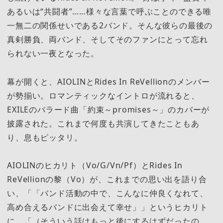
あるいは“共闘者”……様々な言葉で呼ぶことのできる唯
一無二の関係せいである2バンド。そんな彼らの最後の
真剣勝負、両バンド、そしてそのファンにとって忘れ
られない一夜となった。
幕が開くと、AIOLINとRides In ReVellionのメンバー
が勢揃い。ロマンティックなイントロが流れると、
EXILEのバラード曲「約束～promises～」のカバーが
披露された。これまで何度も共演してきたこともあ
り、息もピッタリ。
AIOLINのヒカリト（Vo/G/Vn/Pf）とRides In
ReVellionの黎（Vo）が、これまでの思い出を語り合
い、「「バンド活動の中で、こんなに仲良くなれて、
高め合えるバンドに出会えて幸せ」」というヒカリト
に、「（そういう話はもっと後にするはずだったの