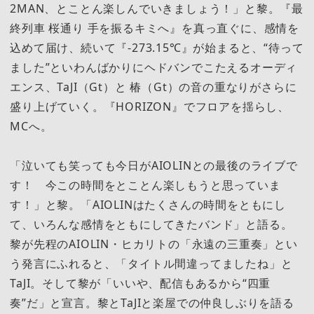
2MAN、とことん楽しんでいきましょう！」と黎。『最
終列車 桜通り 手を振るキミへ』を真っ直ぐに、感情を
込めて届け、続いて『-273.15℃』が始まると、“待って
ました”といわんばかりにヘドバンでこたえるオーディ
エンス、TaJI（Gt）と 椿（Gt）の音の重なりがさらに
盛り上げていく。『HORIZON』でフロアを揺らし、
MCへ。
「泣いても笑っても今日がAIOLINとの最後のライブで
す！ 今この時間をとことん楽しもうと思っていま
す！」と黎。「AIOLINはたくさんの時間をともにし
て、いろんな感情をともにしてきたバンド」と語る。
黎が先程のAIOLIN・ヒカリトの「永遠の三重奏」とい
う発言にふれると、「タイトル間違ってましたね」と
TaJI。そして黎が「いいや、配信もあるから“四重
奏”だ」と宣言。黎とTaJIと楽屋での仲良しぶりを語る