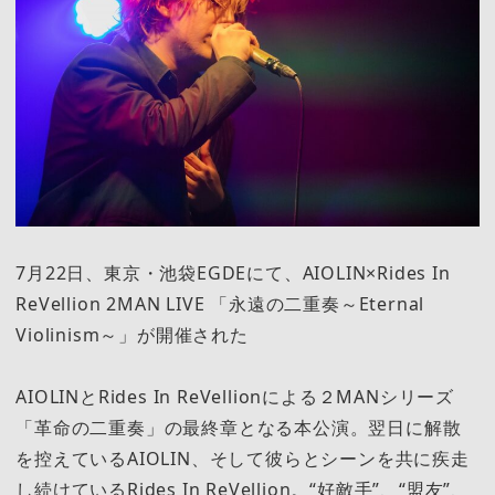
7月22日、東京・池袋EGDEにて、AIOLIN×Rides In
ReVellion 2MAN LIVE 「永遠の二重奏～Eternal
Violinism～」が開催された
AIOLINとRides In ReVellionによる２MANシリーズ
「革命の二重奏」の最終章となる本公演。翌日に解散
を控えているAIOLIN、そして彼らとシーンを共に疾走
し続けているRides In ReVellion。“好敵手”、“盟友”、