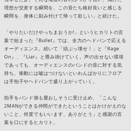
理想が交差する瞬間を、この音たち格好良いと感じる
瞬間を、身体に刻み付けて帰って欲しい」と続けた。
「やりたいだけやっちまおうか!」というヒカリトの言
葉で始まった『Bullet』では、全力のヘドバンで応える
オーディエンス。続いて「頭ぶっ壊せ！」と『Rage
On』、『Liar』と畳み掛けていく。声の出せない環境
であっても、オーディエンスのバンドの音に対する気
持ち、衝動には嘘はつけないといわんばかりにフロア
は手拍子やヘドバンで盛り上がっていく。
拍手をバンド側も愛おしそうに受け止め、「こんな
2MANができる仲間ができたということはかけがえのな
いこと、何度でもいいます、ありがとう」と感謝の言
葉を口にするヒカリト。