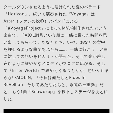
クールダウンさせるように届けられた夏のバラード
『Horizon』、続いて演奏された『Voyage』は、
Aster（ファンの総称）とバンドによる
「#VoyageProject」によってMVが制作されたという
楽曲で、「AIOLIN号という船に一緒に乗った時間を思
い出してもらって、あなたたち、いや、あなたの背中
を押せるような曲であれたら……。一緒に行こう」と曲
に対しての想いをヒカリトが語った。そして光が差し
込むように鮮やかなメロディがフロアに広がる。そし
て『Error World』で締めくくるつもりが、想いが止ま
らないAIOLIN。「今日は俺たちとRides In
ReVellion、そしてあたなたちと、永遠の三重奏」だ
と、もう1曲『Snowdrop』を投下しステージをあとに
した。