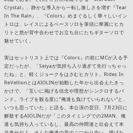
Crystal』、静かな導入から一転し激しさを増す『Tear
In The Rain』、『Colors』めまぐるしく華々しいイン
トロは、レイスによるベースソロを筆頭に華麗にヒカ
リトと悠が背中合わせでお立ち台にたちギターソロで
魅せていく。
実はセットリスト上では『Colors』の前にMCが入る予
定だったが、「Seiyaが気持ち入り過ぎて先行っちゃっ
たね」と、軽くジョークをはさむヒカリト。Rides In
ReVellionとはAIOLINが始動した年から出会えたきっ
かけで、「互いに掲げる信念や理想がシンクロするバ
ンド。ライブを観る度に”俺達も負けていられない”と、
いつも思っていた」と語る。本公演の翌日、7月23日に
解散するAIOLINだが「このタイミングでの2MAN、俺
達も気持ち入っているし、最高の仲間達と出会えて本
当幸せだよ。そんな俺達の音のぶつかり合い、掲げた