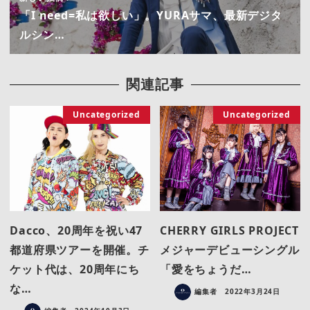
「I need=私は欲しい」。YURAサマ、最新デジタ
ルシン…
関連記事
Uncategorized
Uncategorized
Dacco、20周年を祝い47
CHERRY GIRLS PROJECT
都道府県ツアーを開催。チ
メジャーデビューシングル
ケット代は、20周年にち
「愛をちょうだ…
な…
編集者
2022年3月24日