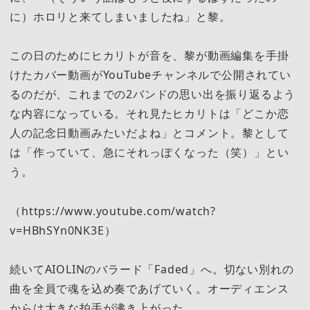
に）ホロリと来てしまいましたね」と黎。
この日のためにヒカリトが音を、黎が動画編集を手掛
けたカバー動画がYouTubeチャンネルで公開されてい
るのだが、これまでの2バンドの思い出を振り返るよう
な内容になっている。それ見たヒカリトは「どこか恋
人の記念日動画みたいだよね」とコメント。黎として
は「作っていて、急にそれっぽくなった（笑）」とい
う。
（https://www.youtube.com/watch?
v=HBhSYn0NK3E）
続いてAIOLINのバラード「Faded」へ。切ない別れの
曲を全員で魂を込め奏であげていく。オーディエンス
からは大きな拍手が沸き上がった。