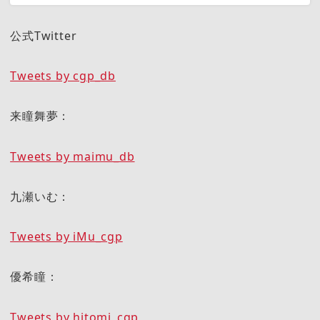
公式Twitter
Tweets by cgp_db
来瞳舞夢：
Tweets by maimu_db
九瀬いむ：
Tweets by iMu_cgp
優希瞳：
Tweets by hitomi_cgp