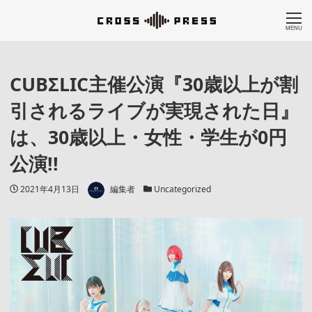
MENU
CUBΣLIC主催公演『30歳以上が割
引されるライブが実現された日』
は、30歳以上・女性・学生が0円
公演!!
著者
投稿日
カテゴリー
2021年4月13日
編集者
Uncategorized