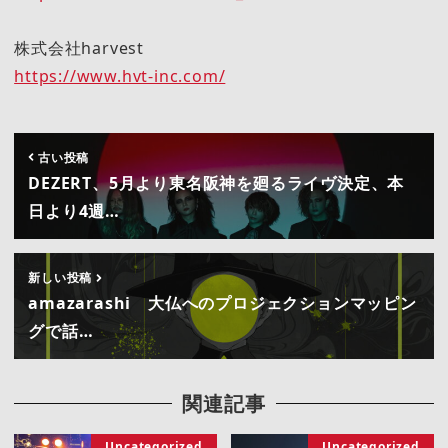
株式会社harvest
https://www.hvt-inc.com/
古い投稿
DEZERT、5月より東名阪神を廻るライヴ決定、本
日より4週…
新しい投稿
amazarashi 大仏へのプロジェクションマッピン
グで話…
関連記事
Uncategorized
Uncategorized