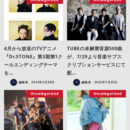
4月から放送のTVアニメ
TUBEの未解禁音源500曲
『Dr.STONE』第3期第1ク
が、7/29より音楽サブス
ールエンディングテーマ
クリプションサービスにて
を…
配…
編集者
2023年3月28日
編集者
2022年7月25日
Uncategorized
Uncategorized