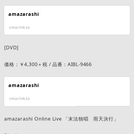
amazarashi
smar.lnk.to
[DVD]
価格：￥4,300＋税 / 品番：AIBL-9466
amazarashi
smar.lnk.to
amazarashi Online Live 「末法独唱 雨天決行」