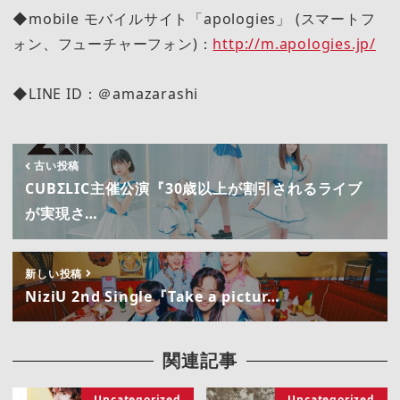
◆mobile モバイルサイト「apologies」 (スマートフ
ォン、フューチャーフォン)：
http://m.apologies.jp/
◆LINE ID：＠amazarashi
古い投稿
CUBΣLIC主催公演『30歳以上が割引されるライブ
が実現さ…
新しい投稿
NiziU 2nd Single『Take a pictur…
関連記事
Uncategorized
Uncategorized