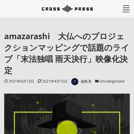
MENU
amazarashi 大仏へのプロジェ
クションマッピングで話題のライ
ブ「末法独唱 雨天決行」映像化決
定
著者
投稿日
更新日
カテゴリー
2021年4月13日
2021年4月15日
編集者
Uncategorized