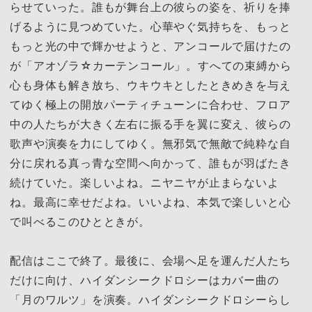
らせていった。誰もが舞台上の彼らの姿を、祈りを捧
げるように見つめていた。心華やぐ気持ちを、もっと
もっと光の中で輝かせようと、アンコールで届けたの
が「アオゾラ☆カーテンコール」。すへての束縛から
心も身体も解き放ち、ウキウキとしたときめきを与え
てゆく極上の開放パーティチューンに合わせ、フロア
中の人たちが大きく左右に振る手を翼に変え、彼らの
歌声や演奏を力にしてゆく。無邪気で無敵で純粋な自
分に戻れる真っ青な空間へ向かって、誰もが羽ばたき
続けていた。楽しいよね。ニヤニヤが止まらないよ
ね。最高に幸せだよね。いいよね、本気で楽しいと心
で叫べるこのひとときが。
配信はここで終了。最後に、会場へ足を運んだ人たち
だけに向け、ハイダンシークドロシーはカバー曲の
「月のワルツ」を演奏。ハイダンシークドロシーらし