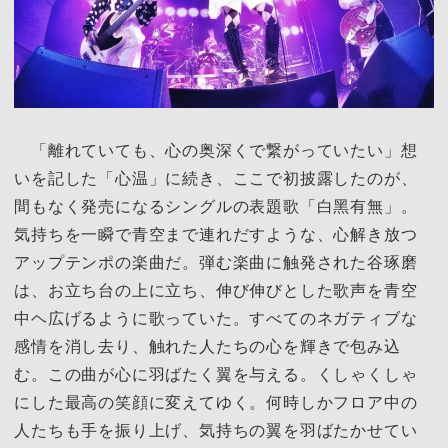
「離れていても、心の奥深くで繋がっていたい」想
いを記した「心温」に続き、ここで初披露したのが、
間もなく発売になるシングルの表題歌「白黑有無」。
気持ちを一瞬で青空まで連れだすような、心解き放つ
アップテンポの楽曲だ。弾む楽曲に触発された谷琢磨
は、お立ち台の上に立ち、伸び伸びとした歌声を青空
中ヘ広げるように歌っていた。すべてのネガティブな
感情を消し去り、触れた人たちの心を輝きで包み込
む。この曲が心に羽ばたく翼を与える。くしゃくしゃ
にした最高の笑顔に変えてゆく。何時しかフロア中の
人たちも手を振り上げ、気持ちの翼を羽ばたかせてい