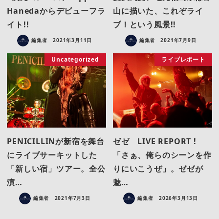
Hanedaからデビューフラ
山に描いた、これぞライ
イト!!
ブ！という風景!!
編集者
2021年3月11日
編集者
2021年7月9日
Uncategorized
ライブレポート
PENICILLINが新宿を舞台
ゼゼ LIVE REPORT !
にライブサーキットした
「さぁ、俺らのシーンを作
「新しい宿」ツアー。全公
りにいこうぜ」。ゼゼが
演…
魅…
編集者
2021年7月3日
編集者
2026年3月13日