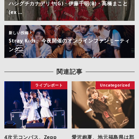
ハシグチカナデリヤ(G)・伊藤千明(B)・高橋まこと
(ex …
新しい投稿
Stray Kids、今夜開催のオンラインファンミーティ
ング…
関連記事
ライブレポート
Uncategorized
4次元コンパス、Zepp
愛沢絢夏、地元福島県は郡