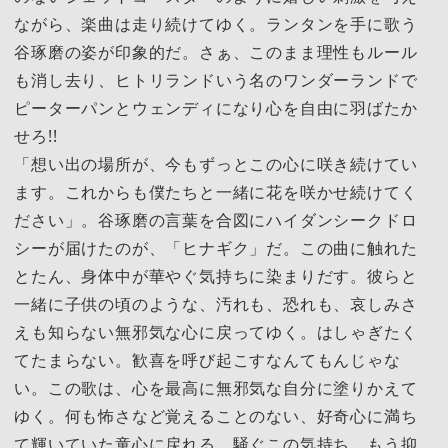
ながら、楽曲は走り続けてゆく。ランタンを手に歌う
谷琢磨の姿が印象的だ。さぁ、このまま理性もルール
も消し去り、ヒトリランドいう名のワンダーランドで
ピーターパンとウェンディになり心を自由に羽ばたか
せろ!!
「想い出の場所が、今もずっとこの心に咲き続けてい
ます。これからも僕たちと一緒に花を咲かせ続けてく
ださい」。谷琢磨の言葉を合図にハイダンシークドロ
シーが届けたのが、「ヒナギク」だ。この曲に触れた
とたん、身体中が華やぐ気持ちに染まりだす。彼らと
一緒に子供の頃のような、汚れも、恐れも、哀しみさ
えも知らない無邪気な心に戻ってゆく。はしゃぎたく
てたまらない。歓喜を呼び起こすなんてもんじゃな
い。この歌は、心を最高に無邪気な自分に塗りかえて
ゆく。何も怖さなど覚えることのない、好奇心に満ち
て輝いていた童心に戻れる。騒ぐこの気持ち、もう抑