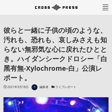
MENU
彼らと一緒に子供の頃のような、
汚れも、恐れも、哀しみさえも知
らない無邪気な心に戻れたひとと
き。ハイダンシークドロシー「白
黑有無-Xylochrome-白」公演レ
ポート。
著者
投稿日
カテゴリー
2021年3月18日
編集者
ライブレポート