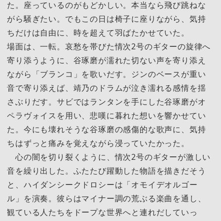
た。座っているのがもどかしい。本当なら飛び跳ねな
がら騒ぎたい。でもこの日は椅子に座りながら、気持
ちだけは自由に、時を超えて羽ばたかせていた。
場面は、一転。哀愁を帯びた情次2号のギターの旋律へ
寄り添うように、谷琢磨が濡れた切ない声を寄り添え
ながら「ブランコ」を歌いだす。ジンのベースが重い
音で寄り添えば、靖乃のドラムが泣き濡れる感情を揺
さぶりだす。サビではランタンを手にした谷琢磨がオ
ペラヴォイスを用い、悲嘆に暮れた想いを響かせてい
た。今にも壊れそうな谷琢磨の感傷的な歌声に、気持
ちはずっと痛みを覚えながら浸っていたかった。
心の闇を切り裂くように、情次2号のギターが激しい
音を繰り出した。ふたたび躍動した物語を描きだそう
と、ハイダンシークドロシーは「オモイデオルゴー
ル」を演奏。彼らはマイナー調の荒ぶる楽曲を通し、
観ている人たちをドープな世界へと連れだしていっ