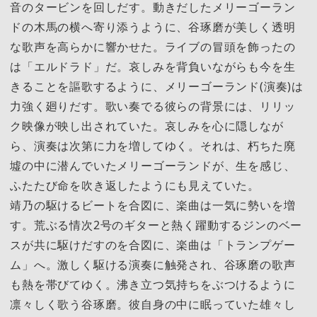
音のタービンを回しだす。動きだしたメリーゴーラン
ドの木馬の横へ寄り添うように、谷琢磨が美しく透明
な歌声を高らかに響かせた。ライブの冒頭を飾ったの
は「エルドラド」だ。哀しみを背負いながらも今を生
きることを謳歌するように、メリーゴーランド(演奏)は
力強く廻りだす。歌い奏でる彼らの背景には、リリッ
ク映像が映し出されていた。哀しみを心に隠しなが
ら、演奏は次第に力を増してゆく。それは、朽ちた廃
墟の中に潜んでいたメリーゴーランドが、生を感じ、
ふたたび命を吹き返したようにも見えていた。
靖乃の駆けるビートを合図に、楽曲は一気に勢いを増
す。荒ぶる情次2号のギターと熱く躍動するジンのベー
スが共に駆けだすのを合図に、楽曲は「トランプゲー
ム」へ。激しく駆ける演奏に触発され、谷琢磨の歌声
も熱を帯びてゆく。沸き立つ気持ちをぶつけるように
凛々しく歌う谷琢磨。彼自身の中に眠っていた雄々し