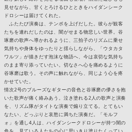
見せながら、甘くとろけるひとときをハイダンシーク
ドロシーは届けてくれた。
ふたたび演奏は、テンポを上げだした。彼らが観客
たちを連れだしたのは、闇がせまる物悲しい世界。谷
琢磨の歌声へ導かれるように、三拍子のリズムに乗せ
気持ちや身体をゆったりと揺らしながら、「ウタカタ
ワルツ」が描きだす泡沫な物語へ、今は哀切な気持ち
のまま寄り添っていたい。切なさへ心を痛めるように
谷琢磨は歌う。その声に触れながら、同じよう心を疼
かせていた。
情次2号のブルーズなギターの音色と谷琢磨の儚さを抱
いた歌声が痛く絡みあう。泣き塗れる2人の歌声と演奏
を、リズム隊がタイトな演奏で煽り立てる。とてもい
なたい、どっぷりと哀愁に満ちた演奏だ。「モルフ
ォ」を通し4人は、ハイダンシークドロシーが持つ闇の
色を、見ている人たちの心に思いきり塗りたくってい