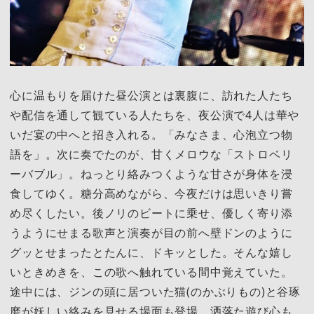
心に温もりを届けた昼公演とは裏腹に、訪れた人たち
や配信を通して観ている人たちを、夜公演で4人は華や
いだ宴の中へと招き入れる。「みなさま、心泡立つ物
語を」。次に奏でたのが、甘くメロウな「ストロベリ
ーバブル」。ねっとり絡みつくような甘さが身体を浸
食してゆく。糖分高めながら、今夜だけは思いきり嘗
め尽くしたい。後ノリのビートに乗せ、優しく寄り添
うようにせまる歌声と演奏が目の前へ壁ドンのように
グッとせまったとたんに、ドキッとした。そんな嬉し
いときめきを、この歌へ触れている間中覚えていた。
途中には、ジンの頭に居ついた猫(のかぶりもの)と谷琢
磨が妖しい絡みを見せる場面も登場。洒落た遊び心も