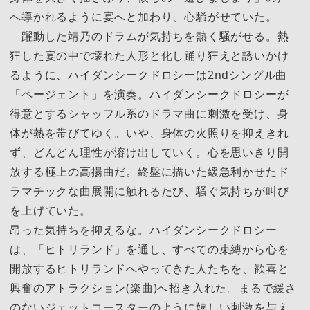
へ導かれるように宴へと加わり、心騒がせていた。
躍動した靖乃のドラムが気持ちを熱く騒がせる。熱
狂した宴の中で壊れた人形と化し踊り狂えと誘いかけ
るように、ハイダンシークドロシーは2ndシングル曲
「ページェント」を演奏。ハイダンシークドロシーが
得意とするシャッフル系のドラマ曲に刺激を受け、身
体が熱を帯びてゆく。いや、身体の火照りを抑えきれ
ず、どんどん理性が溶け出していく。心を思いきり開
放する極上の高揚曲だ。終盤に描いた緩急利かせたド
ラマチックな曲展開に触れるたび、騒ぐ気持ちが叫び
を上げていた。
昂った気持ちを抑えるな。ハイダンシークドロシー
は、「ヒトリランド」を通し、すべての束縛から心を
開放するヒトリランドへやってきた人たちを、歓喜と
興奮のアトラクション(楽曲)へ招き入れた。まるで緩さ
のないジェットコースターのように嬉しい刺激を与え