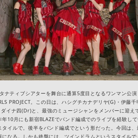
オルタナティブシアターを舞台に通算5度目となるワンマン公演「
GIRLS PROJECT。この日は、ハシグチカナデリヤ(G)・伊藤
Dr))・ダイナ四(Dr)と、最強のミュージシャンをメンバーに
年10月にも新宿BLAZEでバンド編成でのライブを経験し
スタイルで。後半をバンド編成でという形だった。今回は、
演になる。しかも終盤には、ツインドラムというスタイルで