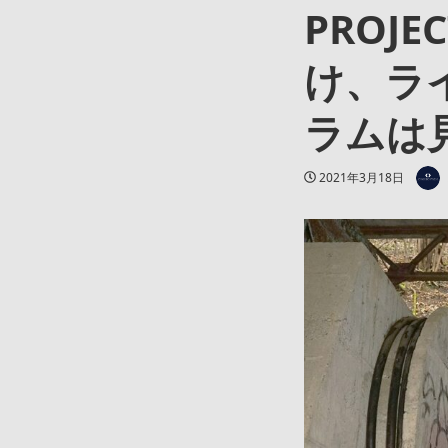
PROJ
け、ラ
ラムは見
著者
投稿日
2021年3月18日