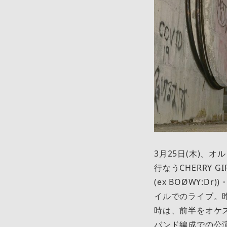
3月25日(木)、
行なうCHERRY 
(ex BOØWY:
イルでのライブ。昨
時は、前半をオケ
バンド編成での公