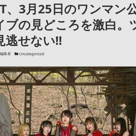
ECT、3月25日のワンマン
イブの見どころを激白。
逃せない!!
カテゴリー
編集者
Uncategorized