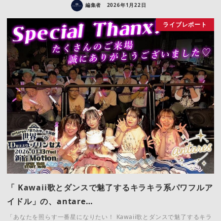
編集者
2026年1月22日
ライブレポート
「 Kawaii歌とダンスで魅了するキラキラ系パワフルア
イドル」の、antare…
「あなたを照らす一番星になりたい！ Kawaii歌とダンスで魅了するキラ