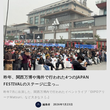
昨年、関西万博や海外で行われた4つのJAPAN
FESTIVALのステージに立っ…
昨年7月に出演した、関西万博内で行われたイベントライブ「EXPOアリ
ーナMatsuri」など大きなス […]
編集者
2026年1月23日