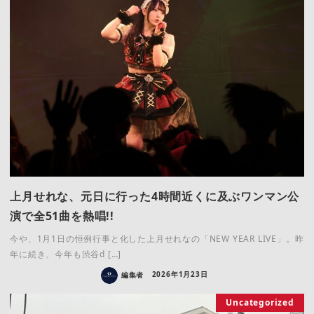
上月せれな、元日に行った4時間近くに及ぶワンマン公
演で全51曲を熱唱!!
今や、1月1日の恒例行事と化した上月せれなの「NEW YEAR LIVE」。昨
年に続き、今年も渋谷d […]
編集者
2026年1月23日
Uncategorized