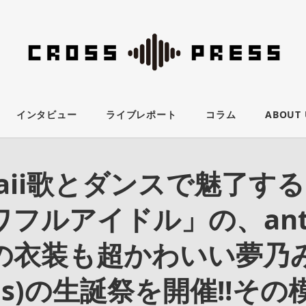
インタビュー
ライブレポート
コラム
ABOUT 
waii歌とダンスで魅了す
フルアイドル」の、anta
の衣装も超かわいい夢乃
ares)の生誕祭を開催!!そ