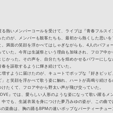
渡る熱いメンバーコールを受けて、ライブは『青春フルスイ
ったのが、メンバーも観客たちも、最初から熱くした思いを
と。満面の笑顔を浮かべてはしゃぎながらも、4人のパフォ
っていた。今宵は生誕祭という理由も加味され、フロア中か
まじかった。その声を、自分たちを煌めかせるパワーにしな
青春を謳歌するように輝き続けていた。
に増すように届けたのが、キュートでポップな『好きピッピ
ピ」と笑顔を浮かべて歌う姿に触れ、ハートが高鳴り続ける
つけたくて、フロア中から野太い声が飛び交っていた。
LOVE』では、愛らしい人形のような姿になって歌い躍るメ
。中でも、生誕衣装を身につけた夢乃みゆの姿が、この曲で
resの楽曲は、胸の踊るBPMの速いポップなパーティーチュ