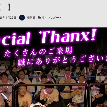
！！
著者
新日
カテゴリー
26年1月26日
編集者
ライブレポート