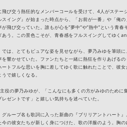
に飛び交う熱狂的なメンバーコールを受けて、4人がステー
ルスイング』が始まった時点から、「お前が一番」や「俺の
が飛び交っていた。誰もが心を”夢中”や”熱中”という青春
あう。この景色こそが、青春感をフルスイングしてゆくant
』では、とてもピュアな姿を見せながら、夢乃みゆを筆頭に
声を響かせていた。ファンたちと一緒に熱狂を作りあげるの
ハートフルな思いを胸に差してゆく歌に触れたことで、彼女
ようで嬉しくなる。
の主役の夢乃みゆが、「こんなにも多くの方がみゆのために
プレゼントです」と嬉しい気持ちを述べていた。
、グループ名も歌詞に入った新曲の『ブリリアントハート』
た今の彼女たちが新しく身につけた、歌の洋服のよう。胸の