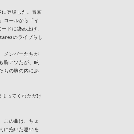
ジに登場した。冒頭
」コールから「イ
モードに染め上げ、
aresのライブらし
、メンバーたちが
も胸アツだが、眩
たちの胸の内にあ
集まってくれただけ
。この曲は、ちょ
内に抱いた思いを