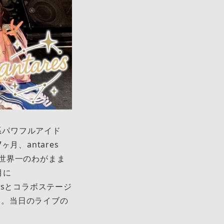
系パワフルアイド
月、antares
世界一のわがまま
目に
resとコラボステージ
s。当日のライブの