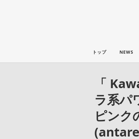
トップ
NEWS
「 Ka
ラ系パワ
ピンク
(ant