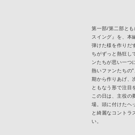
第一部/第二部とも
スイング』を、本
弾けた様を作りだ
ちがずっと熱狂し
ンたちが思い一つ
熱いファンたちの
期から作りあげ、
ともなう形で注目
この日は、主役の
場。頭に付けたヘ
と綺麗なコントラ
い。