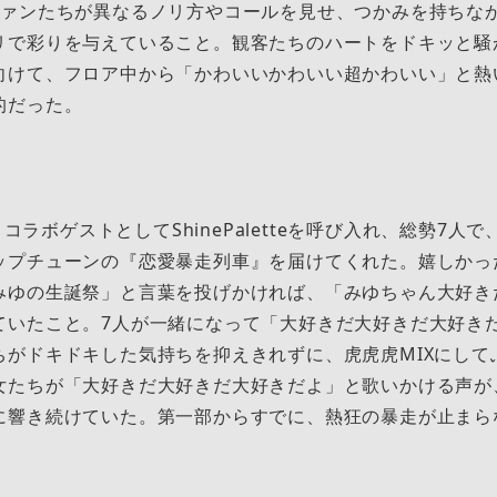
ファンたちが異なるノリ方やコールを見せ、つかみを持ちな
リで彩りを与えていること。観客たちのハートをドキッと騒
向けて、フロア中から「かわいいかわいい超かわいい」と熱
的だった。
は、コラボゲストとしてShinePaletteを呼び入れ、総勢7
ップチューンの『恋愛暴走列車』を届けてくれた。嬉しかっ
みゆの生誕祭」と言葉を投げかければ、「みゆちゃん大好き
ていたこと。7人が一緒になって「大好きだ大好きだ大好き
ちがドキドキした気持ちを抑えきれずに、虎虎虎MIXにして
女たちが「大好きだ大好きだ大好きだよ」と歌いかける声が
に響き続けていた。第一部からすでに、熱狂の暴走が止まら