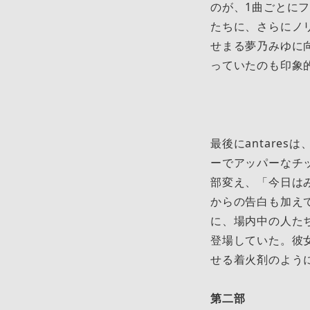
のが、1曲ごとに
たちに、さらにノ
せまる夢乃みゆに
っていたのも印象
最後にantares
ーでアッパーなチ
部変え、「今日は
からの告白も加え
に、場内中の人た
登場していた。彼
せる着火剤のよう
第二部