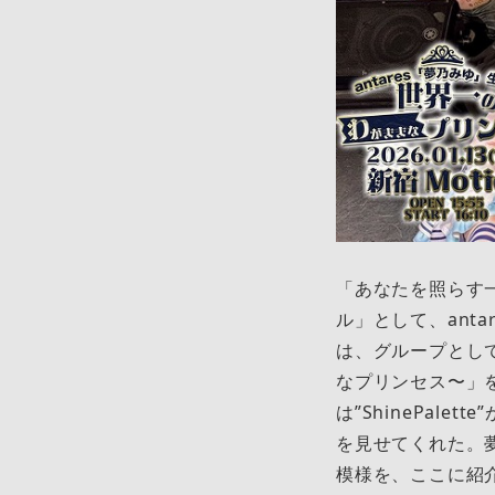
「あなたを照らす一
ル」として、anta
は、グループとし
なプリンセス〜」を
は”ShinePal
を見せてくれた。夢
模様を、ここに紹