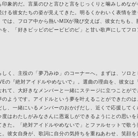
も印象的だ。言葉のひと言ひと言をじっくりと噛みしめなが
続ける彼女たちの姿が見えてきた。明るくかわいく表情を塗
』では、フロア中から熱いMIXが飛び交えば、彼女たちも、
いを、「好きピッピのピーピピのピ」と甘い歌声にしてフロ
らしく、主役の「夢乃みゆ」のコーナーへ。まずは、ソロと
OVEの『絶対アイドルやめないで』。選曲の理由を、彼女は
なれて、大好きなメンバーと一緒にステージに立つことがで
夢のようです。アイドルという夢を叶えることができたのは
だし、一緒にいるメンバーのおかげだし、近くで応援してく
今度はわたしがみなさんに恩返しができるようにとの思いを
てきた。「絶対アイドルやめないで」とファルセットで歌う
た。彼女自身が、歌詞に自分の気持ちを重ねあわせ、笑顔を