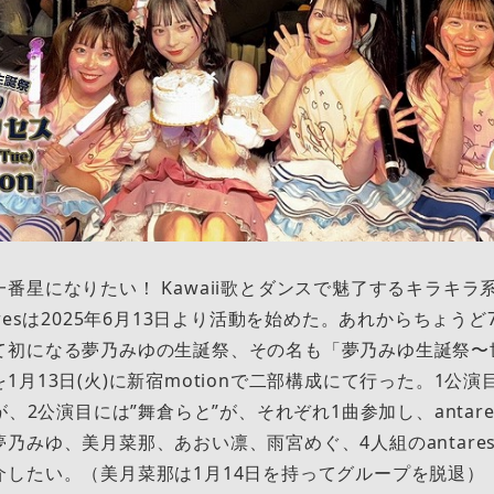
番星になりたい！ Kawaii歌とダンスで魅了するキラキラ
resは2025年6月13日より活動を始めた。あれからちょうど7ヶ
て初になる夢乃みゆの生誕祭、その名も「夢乃みゆ生誕祭〜
1月13日(火)に新宿motionで二部構成にて行った。1公演
ette”が、2公演目には”舞倉らと”が、それぞれ1曲参加し、anta
乃みゆ、美月菜那、あおい凛、雨宮めぐ、4人組のantare
介したい。（美月菜那は1月14日を持ってグループを脱退）