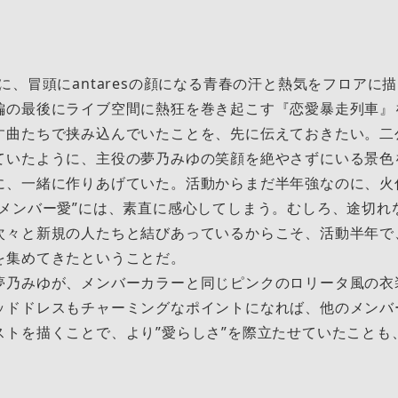
に、冒頭にantaresの顔になる青春の汗と熱気をフロアに
編の最後にライブ空間に熱狂を巻き起こす『恋愛暴走列車』
す曲たちで挟み込んでいたことを、先に伝えておきたい。二
ていたように、主役の夢乃みゆの笑顔を絶やさずにいる景色
に、一緒に作りあげていた。活動からまだ半年強なのに、火
”メンバー愛”には、素直に感心してしまう。むしろ、途切れ
次々と新規の人たちと結びあっているからこそ、活動半年で
を集めてきたということだ。
夢乃みゆが、メンバーカラーと同じピンクのロリータ風の衣
ッドドレスもチャーミングなポイントになれば、他のメンバ
ストを描くことで、より”愛らしさ”を際立たせていたことも