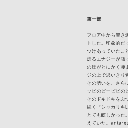
第一部
フロア中から響き
トした。印象的だ
つけあっていたこ
迸るエナジーが漲
の圧がとにかく凄
ジの上で思いきり
その勢いを、さら
ッピのピーピピの
そのドキドキをぶ
続く『シャカリキ
とても眩しかった
えていた。anta