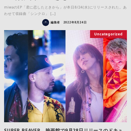
miwaのEP「君に恋したときから」が本日8/24(水)にリリースされた。あ
わせて収録曲「シンクロ」 […]
編集者
2022年8月24日
Uncategorized
SUPER BEAVER、映画館で9月28日リリースのドキュ