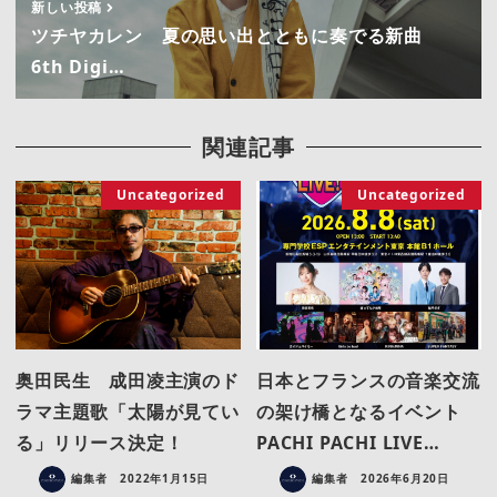
新しい投稿
ツチヤカレン 夏の思い出とともに奏でる新曲
6th Digi…
関連記事
Uncategorized
Uncategorized
奥田民生 成田凌主演のド
日本とフランスの音楽交流
ラマ主題歌「太陽が見てい
の架け橋となるイベント
る」リリース決定！
PACHI PACHI LIVE…
編集者
2022年1月15日
編集者
2026年6月20日