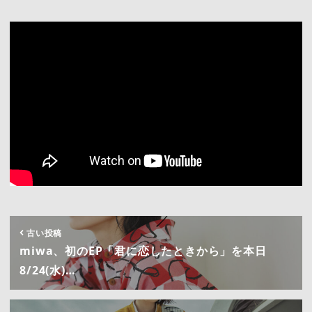
古い投稿
miwa、初のEP「君に恋したときから」を本日
8/24(水)…