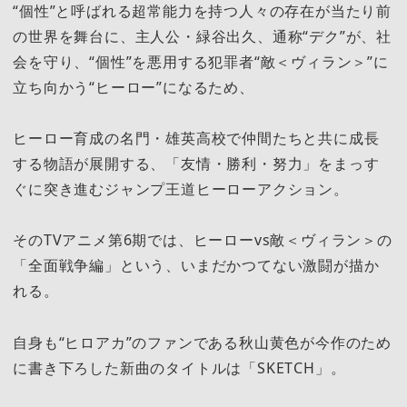
“個性”と呼ばれる超常能力を持つ人々の存在が当たり前
の世界を舞台に、主人公・緑谷出久、通称“デク”が、社
会を守り、“個性”を悪用する犯罪者“敵＜ヴィラン＞”に
立ち向かう“ヒーロー”になるため、
ヒーロー育成の名門・雄英高校で仲間たちと共に成長
する物語が展開する、「友情・勝利・努力」をまっす
ぐに突き進むジャンプ王道ヒーローアクション。
そのTVアニメ第6期では、ヒーローvs敵＜ヴィラン＞の
「全面戦争編」という、いまだかつてない激闘が描か
れる。
自身も“ヒロアカ”のファンである秋山黄色が今作のため
に書き下ろした新曲のタイトルは「SKETCH」。