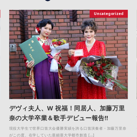
Uncategorized
デヴィ夫人、W 祝福！同居人、加藤万里
奈の大学卒業＆歌手デビュー報告‼
現役大学生で世界口笛大会優勝実績を誇る口笛演奏者・加藤万里奈
がこの度、在学していた亜細亜大学都市創造 […]