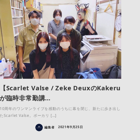
【Scarlet Valse / Zeke DeuxのKakeru
が臨時非常勤講…
10周年のワンマンライブを感動のうちに幕を閉じ、新たに歩き出し
たScarlet Valse。ボーカリ […]
編集者
2021年9月25日