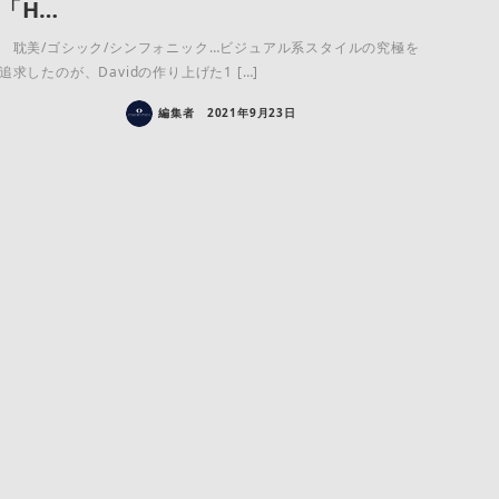
「H…
耽美/ゴシック/シンフォニック…ビジュアル系スタイルの究極を
追求したのが、Davidの作り上げた1 […]
編集者
2021年9月23日