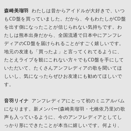
森崎美瑠羽
わたしは昔からアイドルが大好きで、いつ
もCD盤を買っていました。だから、今もわたしがCD盤
を出す側になったことが信じられない気持ちです。わ
たしは熊本出身だから、全国流通で日本中にアンフレ
ディアのCD盤を届けられることがすごく嬉しいです。
地元の友達も「買ったよ」と言ってくれてるように、
たとえライブを観にこれない方々でもCD盤を手にして
いただいて、たくさんアンフレディアの歌を聞いてほ
しいし、気になったらぜひお友達にも勧めてほしいで
す。
音羽リイナ
アンフレディアにとって初のミニアルバム
になります。新メンバー(森崎美瑠羽・七橋依乃里)の歌
声も入っているように、今のアンフレディアとしてし
っかり形にできたことが本当に嬉しいです。何より、