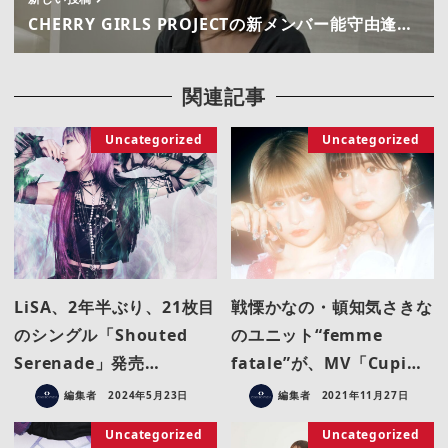
CHERRY GIRLS PROJECTの新メンバー能守由逢…
関連記事
Uncategorized
Uncategorized
LiSA、2年半ぶり、21枚目
戦慄かなの・頓知気さきな
のシングル「Shouted
のユニット“femme
Serenade」発売…
fatale”が、MV「Cupi…
編集者
2024年5月23日
編集者
2021年11月27日
Uncategorized
Uncategorized