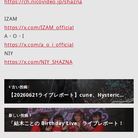
https://ch.nicovideo.jp/shazna
IZAM
https://x.com/IZAM_official
A・O・I
https://x.com/a_o_i_official
NIY
https://x.com/NIY_SHAZNA
古い投稿
【20260621ライブレポート】cune、Hysteric…
新しい投稿
「結木ことの Birthday Live」ライブレポート！