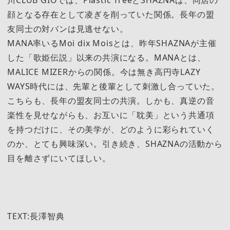
川CLUB GIOでは、Plastic TreeとSHAZNAは、同店の
顔となる存在として凌ぎを削っていた関係。長年の盟
友同士の対バンは見逃せない。
MANA率いるMoi dix Moisとは、昨年SHAZNAが主催
した「歌姫伝説」以来の共演になる。MANAとは、
MALICE MIZERからの関係。今は無き高円寺LAZY
WAYS時代には、先輩と後輩として刺激し合っていた。
こちらも、長年の盟友同士の共演。しかも、真逆の音
楽性を見せながらも、お互いに「耽美」という共通項
を持つだけに、その美学が、どのように彩られていく
のか、とても興味深い。引き続き、SHAZNAの活動から
目を離さずにいてほしい。
TEXT:長澤智典