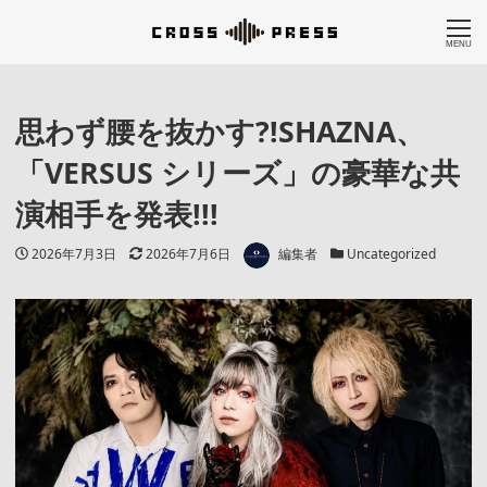
MENU
思わず腰を抜かす?!SHAZNA、
「VERSUS シリーズ」の豪華な共
演相手を発表!!!
著者
投稿日
更新日
カテゴリー
2026年7月3日
2026年7月6日
編集者
Uncategorized