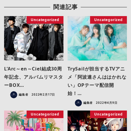
関連記事
Uncategorized
Uncategorized
L’Arc～en～Ciel結成30周
TrySailが担当するTVアニ
年記念、アルバムリマスタ
メ「阿波連さんははかれな
ーBOX…
い」OPテーマ配信開
始！…
編集者
2022年2月17日
編集者
2022年4月9日
Uncategorized
Uncategorized