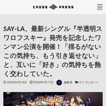
MENU
SAY-LA、最新シングル『半透明ス
ワロフスキー』発売を記念したワ
ンマン公演を開催！「揺るがない
この気持ち、もう引き返せない」
と、互いに「好き」の気持ちを熱
く交わしていた。
著者
投稿日
更新日
カテゴリー
2026年6月14日
2026年6月17日
編集者
ライブレポート