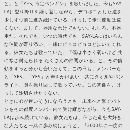
ど」と『YES, 肯定ペンギン』を歌いだした。今もSAY-
LAは登り降りを繰り返しながら、デコボコとした道を
少しずつ前に進み続けている。けっして歩む速度は速
くない。まして、器用なわけでもない。むしろ、不器
用だ。それでも、いつの時代でも、SAY-LAにはいろん
な仲間が寄り添い、一緒にピョコピョコと歩いてくれ
る。彼女たちは歌っていた、「僕は小さく弱いけど 共
に寒さ耐えられる たくさんの仲間がいる」と。その信
頼をずっと分かち合いたくて、この日も、メンバーら
と「YES」「YES」と声をかけあい、共にタオルやペン
ライト、腕を振り回して歌っていた。この関係を、け
っして途切させたくない。
ときに心が迷いそうになろうとも、未来へと繋ぐバト
ンをその都度メンバー内で受け継ぎながら、今もSAY-
LAは歩み続けている。彼女たちは、信じた道を大好き
な人たちと一緒に歩み続けようと、『3000年に一度の