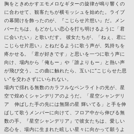
胸をときめかすエモメロなギターの旋律が鳴り響くの
に合わせて、観客たちが横モッシュを始めた。ライブ
の幕開けを飾ったのが、『こじらせ片想い』だ。メン
バーたちは、もどかしい恋心を打ち明けるように「君
に会いたい」と歌いだす。 彼女たちが、「ねぇ、君に
こじらせ片思い」とねだるように歌う声が、気持ちを
疼かせる。「君が好きです」と思いを一つに歌う声に
向け、場内から「俺もー」や「誰よりもー」と熱い声
が飛び交う。この曲に触れたら、互いに”こじらせた思
い”を交わさずにいられない。
場内で揺れる無数のカラフルなペンライトの光が、星
空で煌めくシャンデリアのようだ。「星空シャンデリ
ア 伸ばした手の先には無限の星 輝いてる」と手を伸
ばして歌うメンバーに向けて、フロア中から伸びる無
数の手。『星空シャンデリア』で彼女たちは、愛しい
恋心を、場内に生まれた眩しい星々に向かって願うよ