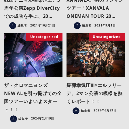
戦国アニマル極楽浄土、3
XANVALA、初のワンマン
周年公演Zepp DiverCity
ツアー「XANVALA
での成功を手に、20…
ONEMAN TOUR 20…
編集者
2021年10月21日
編集者
2021年9月1日
Uncategorized
Uncategorized
ザ・クロマニヨンズ
爆弾幸気圧Ⅲ×エルフリー
NEW ALを引っ提げての全
デ、2マン公演の模様を熱
国ツアーいよいよスター
くレポート！！
ト！！
編集者
2021年6月29日
編集者
2024年2月19日