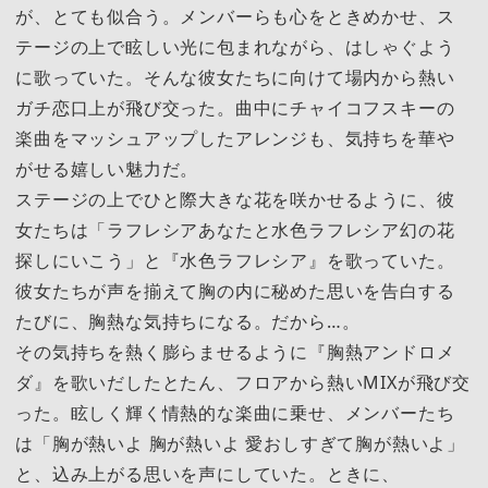
が、とても似合う。メンバーらも心をときめかせ、ス
テージの上で眩しい光に包まれながら、はしゃぐよう
に歌っていた。そんな彼女たちに向けて場内から熱い
ガチ恋口上が飛び交った。曲中にチャイコフスキーの
楽曲をマッシュアップしたアレンジも、気持ちを華や
がせる嬉しい魅力だ。
ステージの上でひと際大きな花を咲かせるように、彼
女たちは「ラフレシアあなたと水色ラフレシア幻の花
探しにいこう」と『水色ラフレシア』を歌っていた。
彼女たちが声を揃えて胸の内に秘めた思いを告白する
たびに、胸熱な気持ちになる。だから…。
その気持ちを熱く膨らませるように『胸熱アンドロメ
ダ』を歌いだしたとたん、フロアから熱いMIXが飛び交
った。眩しく輝く情熱的な楽曲に乗せ、メンバーたち
は「胸が熱いよ 胸が熱いよ 愛おしすぎて胸が熱いよ」
と、込み上がる思いを声にしていた。ときに、