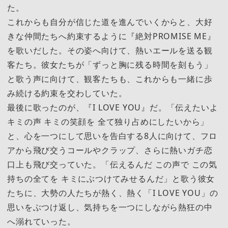
た。
これからも自分が信じた道を進んでいくからと、大好
きな仲間たちへ約束するように『絶対PROMISE ME』
を歌いだした。その姿へ向けて、熱いエールを送る観
客たち。彼女たちが「ずっと胸に残る時間を刻もう」
と歌う声に向けて、観客たちも、これからも一緒に歩
み続ける約束を交わしていた。
最後に歌ったのが、『I LOVE YOU』だ。「伝えたいよ
キミの声 キミの笑顔を 全て独り占めにしたいから」
と、心を一つにして思いを告白する8人に向けて、フロ
アから飛び交うコールやクラップ、さらに熱いガチ恋
口上も飛び交っていた。「伝えるんだ この声で この気
持ちの全てを キミにぶつけてみせるんだ」と歌う彼女
たちに、大勢の人たちが熱く、熱く「I LOVE YOU」の
思いをぶつけ返し、気持ちを一つにしながら熱狂の中
へ溺れていった。