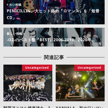
古い投稿
PENICILLIN、大ヒット曲の『ロマンス』を「短冊
CD」…
新しい投稿
-OZ-のベスト盤『BEST』2006-2010、2026年…
関連記事
Uncategorized
Uncategorized