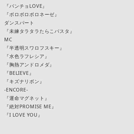
『パンチョLOVE』
『ボロボロボロネーゼ』
ダンスパート
『未練タラタラたらこパスタ』
MC
『半透明スワロフスキー』
『水色ラフレシア』
『胸熱アンドロメダ』
『BELIEVE』
『キズナリボン』
-ENCORE-
『運命マグネット』
『絶対PROMISE ME』
『I LOVE YOU』