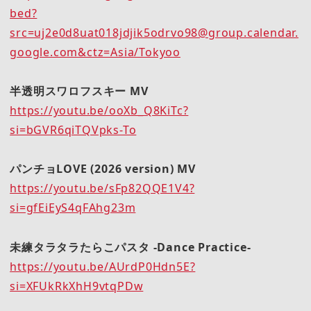
bed?
src=uj2e0d8uat018jdjik5odrvo98@group.calendar.
google.com&ctz=Asia/Tokyoo
半透明スワロフスキー MV
https://youtu.be/ooXb_Q8KiTc?
si=bGVR6qiTQVpks-To
パンチョLOVE (2026 version) MV
https://youtu.be/sFp82QQE1V4?
si=gfEiEyS4qFAhg23m
未練タラタラたらこパスタ -Dance Practice-
https://youtu.be/AUrdP0Hdn5E?
si=XFUkRkXhH9vtqPDw