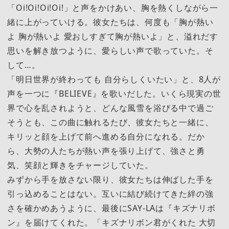
「Oi!Oi!Oi!Oi!」と声をかけあい、胸を熱くしながら一
緒に上がっていける。彼女たちは、何度も「胸が熱い
よ 胸が熱いよ 愛おしすぎて胸が熱いよ」と、溢れだす
思いを解き放つように、愛らしい声で歌っていた。そ
して…。
「明日世界が終わっても 自分らしくいたい」と、8人が
声を一つに『BELIEVE』を歌いだした。いくら現実の世
界で心を乱されようと、どんな風雪を浴びる中で過ご
そうとも、この曲に触れるたび、彼女たちと一緒に、
キリッと顔を上げて前へ進める自分になれる。だか
ら、大勢の人たちが熱い声を張り上げて、強さと勇
気、笑顔と輝きをチャージしていた。
みずから手を放さない限り、彼女たちは伸ばした手を
引っ込めることはない。互いに結び続けてきた絆の強
さを確かめあうように、最後にSAY-LAは『キズナリボ
ン』を届けてくれた。「キズナリボン君がくれた 大切