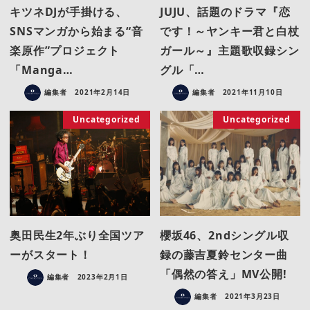
キツネDJが手掛ける、
JUJU、話題のドラマ『恋
SNSマンガから始まる“音
です！～ヤンキー君と白杖
楽原作”プロジェクト
ガール～』主題歌収録シン
「Manga…
グル「…
編集者
2021年2月14日
編集者
2021年11月10日
Uncategorized
Uncategorized
奥田民生2年ぶり全国ツア
櫻坂46、2ndシングル収
ーがスタート！
録の藤吉夏鈴センター曲
「偶然の答え」MV公開!
編集者
2023年2月1日
編集者
2021年3月23日