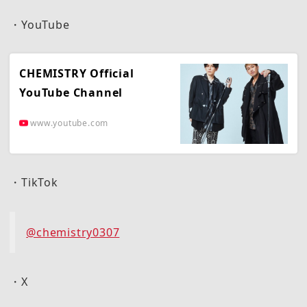
・YouTube
CHEMISTRY Official
YouTube Channel
www.youtube.com
・TikTok
@chemistry0307
・X