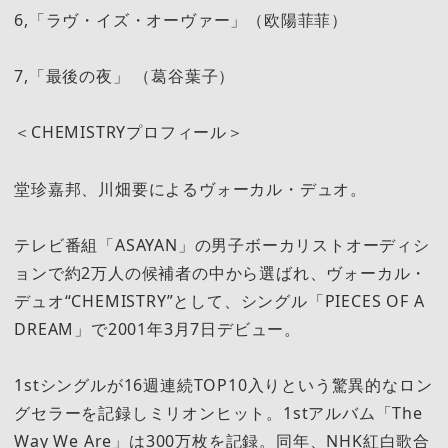
6,「ラヴ・イズ・オーヴァー」（欧陽菲菲）
7,「最後の夜」 （葛谷葉子）
＜CHEMISTRYプロフィール＞
堂珍嘉邦、川畑要によるヴォーカル・デュオ。
テレビ番組「ASAYAN」の男子ボーカリストオーディシ
ョンで約2万人の候補者の中から選ばれ、ヴォーカル・
デュオ“CHEMISTRY”として、シングル「PIECES OF A
DREAM」で2001年3月7日デビュー。
1stシングルが16週連続TOP10入りという驚異的なロン
グセラーを記録しミリオンヒット。1stアルバム「The
Way We Are」は300万枚を記録。同年、NHK紅白歌合