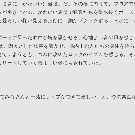
、まさに「かわいいは最強」だ。その姿に向けて、フロア中
ムが突き上がる。かわいい表情で観客たちを撃ち抜くポーズ
ら愛らしい様が見えるたびに、胸がゾクゾクする。まさに、
ートに乗った歌声が胸を騒がせる。心地よい音の風を感じる『
美怜は、朗々とした歌声を響かせ、場内中の人たちの身体を揺
せていようとも、つねに攻めたロックのイズムを感じる。そ
らリードしていく勇ましい姿にも表れていた。
ってみなさんと一緒にライブができて嬉しい」と、今の素直