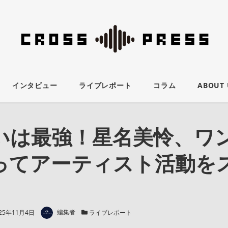
インタビュー
ライブレポート
コラム
ABOUT 
いは最強！星名美怜、ワ
ってアーティスト活動を
著者
新日
カテゴリー
25年11月4日
編集者
ライブレポート