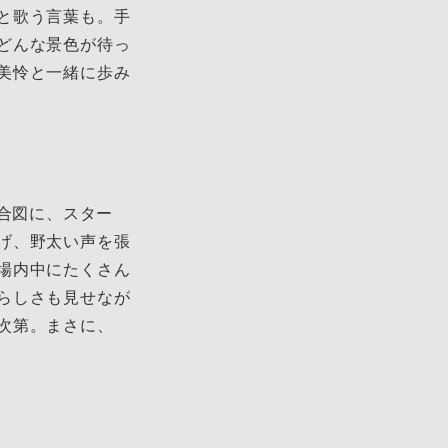
と歌う言葉も。手
どんな景色が待っ
美怜と一緒に歩み
を合図に、スター
げ、野太い声を張
場内中にたくさん
らしさも見せなが
次第。まさに、