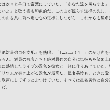
女は次々と早口で言葉にしていた。「あなた達を照らすよ」
ないよ」と歌う姿も印象的だ。この曲が照らす道標の先に、
この曲を共に前へ進む心の道標にしながら、これからも星名
『絶対最強自分支配』を熱唱。「1…2…3！4！」のかけ声
ちろん、満員の観客たちも絶対最強の自分に気持ちを染め上
強に熱情したライブの景色を彼女と一緒に作りあげていた。
イリウムが突き上がる景色が最高だ。星名美怜も、ときに愛
を歌声にしてずっとぶつけていた。すべては星名美怜と自分
」だ。