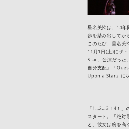
星名美怜は、14年
歩を踏み出してか
このたび、星名美
11月1日(土)にザ
Star」公演だ
自分支配』『Ques
Upon a Sta
「1…2…3！4
スタート。「絶対
と、彼女は腕を高