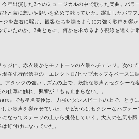
、今年出演した2本のミュージカルの中で歌った楽曲。バラ
ひと言に想いや願いを込めて歌っていた。躍動したパワフルな
ステージを左右に駆け、観客たちを煽るように力強く歌声を響
ねていたのか、2曲ともに、何かを求めるよう視線を遠くに
リッジに、赤衣装からモノトーンの衣装へチェンジ。次のブ
も現在先行配信中の、エレクトロ/ヒップホップをベースに
on』。アタックの強いリズムの上で、妖艶な歌声とセクシーな
その仕草に触れ、興奮が「もぉ止まらない」。
y Heart』でも星名美怜は、力強いダンスビートの上で、と
かしい歌声を響かせていた。サビからはセクシーなパフォー
ンになってステージの上から挑発していく。大人の色気を醸
線は釘付けになっていた。