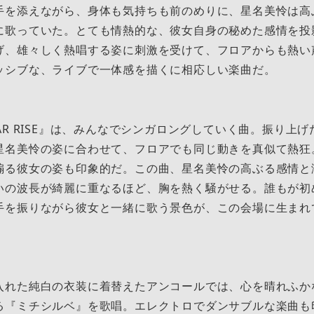
手を添えながら、身体も気持ちも前のめりに、星名美怜は高
に歌っていた。とても情熱的な、彼女自身の秘めた感情を投
げ、雄々しく熱唱する姿に刺激を受けて、フロアからも熱い
ッシブな、ライブで一体感を描くに相応しい楽曲だ。
AR RISE』は、みんなでシンガロングしていく曲。振り上
星名美怜の姿に合わせて、フロアでも同じ動きを真似て熱狂
煽る彼女の姿も印象的だ。この曲、星名美怜の高ぶる感情と
いの波長が綺麗に重なるほど、胸を熱く騒がせる。誰もが初
手を振りながら彼女と一緒に歌う景色が、この会場に生まれ
入れた純白の衣装に着替えたアンコールでは、心を晴れふか
る『ミチシルベ』を歌唱。エレクトロでダンサブルな楽曲も