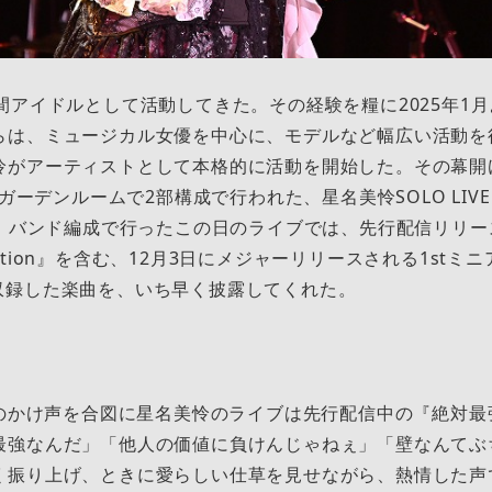
間アイドルとして活動してきた。その経験を糧に2025年1
らは、ミュージカル女優を中心に、モデルなど幅広い活動を
怜がアーティストとして本格的に活動を開始した。その幕開
・ガーデンルームで2部構成で行われた、星名美怜SOLO LIVE「O
った。バンド編成で行ったこの日のライブでは、先行配信リリ
tion』を含む、12月3日にメジャーリリースされる1stミニ
r』に収録した楽曲を、いち早く披露してくれた。
！」のかけ声を合図に星名美怜のライブは先行配信中の『絶対
最強なんだ」「他人の価値に負けんじゃねぇ」「壁なんてぶ
く振り上げ、ときに愛らしい仕草を見せながら、熱情した声