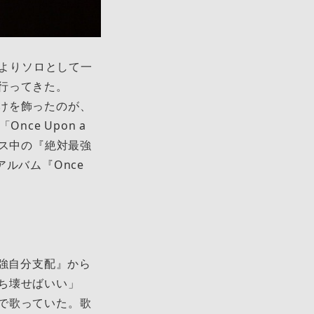
月よりソロとして一
行ってきた。
けを飾ったのが、
nce Upon a
ース中の『絶対最強
アルバム『Once
最強自分支配』から
ち壊せばいい」
で歌っていた。歌