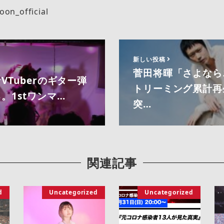
oon_official
新しい投稿
菅田将暉「さよなら
VTuberのギター弾
トリーミング累計再
。1stワンマ…
突…
関連記事
d
Uncategorized
Uncategorized