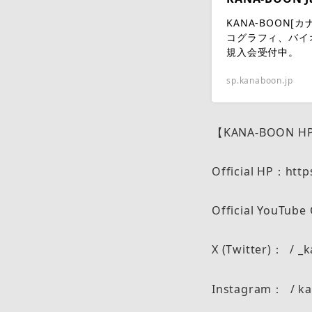
KANA-BOON
コグラフィ、バイ
規入会受付中。
sp.kanaboon.jp
【KANA-BOON H
Official HP：htt
Official YouTub
X (Twitter)： / 
Instagram： / ka