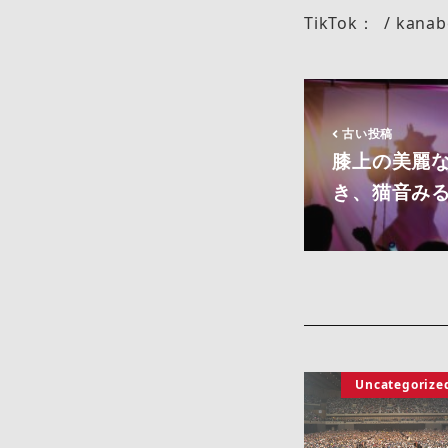
TikTok： / kanab
古い投稿
膝上の美麗な
き、猫音みる
Uncategorize