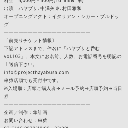
料金：4,000円＋500円(1drink&1串)
出演：ハヤブサ, 中澤矢束, 村田雅和
オープニングアクト：イタリアン・シガー・ブルドッ
グ
——————————————————
〔前売りチケット情報〕
下記アドレスまで、件名に「ハヤブサと呑む
vol.103」、本文にお名前、人数、お電話番号を明記の
上送信下さい。
info@projecthayabusa.com
串猿店頭でも受付中です。
※入場順：店頭ご購入者→メール予約→店頭予約→当日
券
——————————————————
企画／制作：隼計画
お問い合わせ：串猿