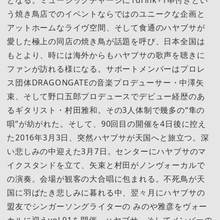
う焼き鳥店でのイベントならではのユニークな企画と
アットホームなライヴ空間、そして食通のハヤブサが
愛した極上の同店の焼き鳥が話題を呼び、日本全国は
もとより、時には海外からもハヤブサの歌声を聴きに
ファンが訪れる様になる。サポートメンバーはプロレ
ス団体DRAGONGATEの音楽プロデューサー・中澤矢
束、そして野口五郎プロデュースでデビュー経歴のあ
るギタリスト・村田雅和。その3人体制で幾多の“隼の
唄”が紡がれた。そして、90回目の開催を4日後に控え
た2016年3月3日、突然ハヤブサが天国へと旅立つ。深
い悲しみの中迎えた3月7日。センターにハヤブサのマ
イクスタンドを立て、矢束と村田がノンヴォーカルで
の演奏。会場が観客の大合唱に包まれる。不死鳥が天
国に羽ばたき悲しみに暮れる中、翌々月にハヤブサの
盟友でシンガーソングライターの みのや雅彦をヴォー
カルに迎えvol.91を開催。ハヤブサ、そしてメンバーの