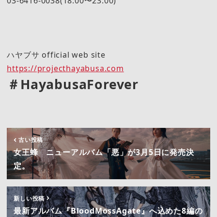
03-6416-0038(18:00〜23:00)
ハヤブサ official web site
https://projecthayabusa.com
＃HayabusaForever
古い投稿
女王蜂 ニューアルバム「悪」が3月5日に発売決
定。
新しい投稿
最新アルバム『BloodMossAgate』へ込めた8編の