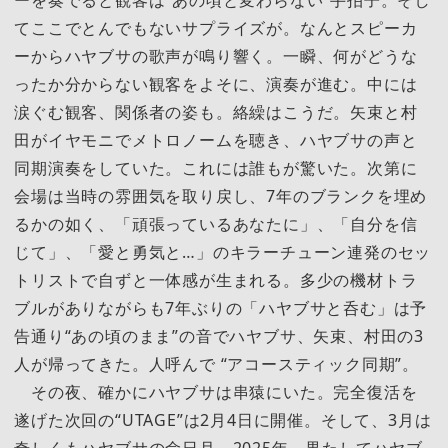
ーを奏でると観客は“あの頃と変わらない”手拍子。そし
てここでとんでもないサプライズが。なんとスピーカ
ーからハヤブサの歌声が鳴り響く。一瞬、何がどうな
ったか分からない観客をよそに、演奏が進む。中には
涙ぐむ観客、関係者の姿も。絡繰はこうだ。矢束と村
田がイヤモニでメトロノームを聴き、ハヤブサの声と
同期演奏をしていた。これには誰もが驚いた。次第に
会場は当時の雰囲気を取り戻し、7年のブランクを埋め
るかの如く、「頑張っているあなたに」、「自分を信
じて」、「愛と勇気と…」のキラーチューン連発のセッ
トリストで自ずと一体感が生まれる。多少の機材トラ
ブルがありながらも7年ぶりの「ハヤブサと呑む」は予
告通り“あの頃のまま”の音でハヤブサ、矢束、村田の3
人が帰ってきた。人呼んで “アコースティック同期”。
その夜、確かにハヤブサは串猿にいた。完全復活を
遂げた次回の“UTAGE”は2月4日に開催。そして、3月は