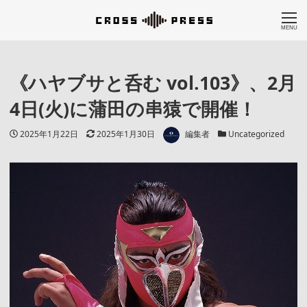
MENU
《ハヤブサと呑む vol.103》、2月
4日(火)に蒲田の串猿で開催！
著者
投稿日
更新日
カテゴリー
2025年1月22日
2025年1月30日
編集者
Uncategorized