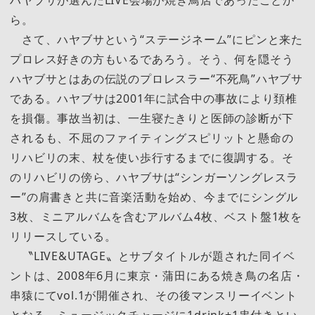
ら。
さて、ハヤブサという“ステージネーム”にピンと来た
プロレス好きの方もいるであろう。そう、何を隠そう
ハヤブサとはあの伝説のプロレスラー“不死鳥”ハヤブサ
である。ハヤブサは2001年に試合中の事故により頚椎
を損傷。事故当初は、一生寝たきりと医師の診断が下
されるも、不屈のファイティングスピリットと懸命の
リハビリの末、杖を使い歩行するまでに復調する。そ
のリハビリの傍ら、ハヤブサは“シンガーソングレスラ
ー”の肩書きと共に音楽活動を始め、今までにシングル
3枚、ミニアルバムを含むアルバム4枚、ベスト盤1枚を
リリースしている。
〝LIVE&UTAGE〟とサブタイトルが題された同イベ
ントは、2008年6月に東京・蒲田にある焼き鳥の名店・
串猿にてvol.1が開催され、その後マンスリーイベント
となる。ミュージックチャージに1drink+1串付きとい