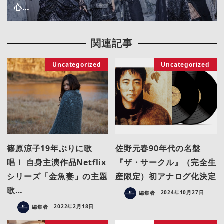
心…
関連記事
Uncategorized
Uncategorized
篠原涼子19年ぶりに歌
佐野元春90年代の名盤
唱！ 自身主演作品Netflix
『ザ・サークル』（完全生
シリーズ「金魚妻」の主題
産限定）初アナログ化決定
歌…
編集者
2024年10月27日
編集者
2022年2月18日