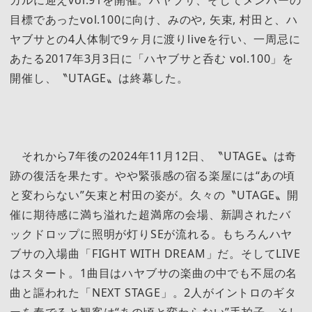
目標であったvol.100に向け、みのや, 矢束, 村田と、ハ
ヤブサとの4人体制で9ヶ月に渡りliveを行い、一周忌に
あたる2017年3月3日に「ハヤブサと呑む vol.100」を
開催し、〝UTAGE〟は終幕した。
それから7年後の2024年11月12日、〝UTAGE〟は奇
跡の復活を果たす。やや緊張感の宿る楽屋には“あの頃
と変わらない”矢束と村田の姿が。久々の〝UTAGE〟開
催に期待感に満ち溢れた超満席の会場、新調されたバ
ックドロップに照明が灯りSEが流れる。もちろんハヤ
ブサの入場曲「FIGHT WITH DREAM」だ。そしてLIVE
はスタート。1曲目はハヤブサの楽曲の中でも不屈の名
曲と謳われた「NEXT STAGE」。2人がイントロのギタ