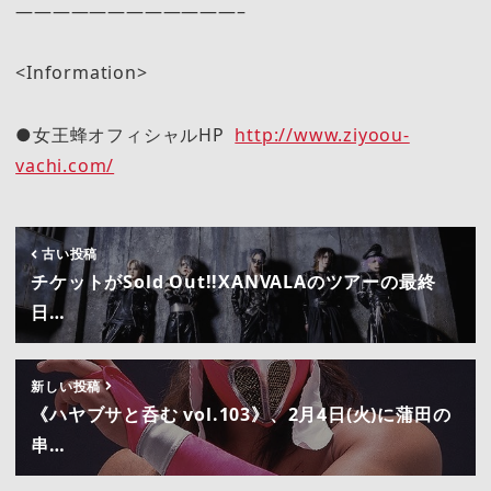
————————————–
<Information>
●女王蜂オフィシャルHP
http://www.ziyoou-
vachi.com/
古い投稿
チケットがSold Out!!XANVALAのツアーの最終
日…
新しい投稿
《ハヤブサと呑む vol.103》、2月4日(火)に蒲田の
串…