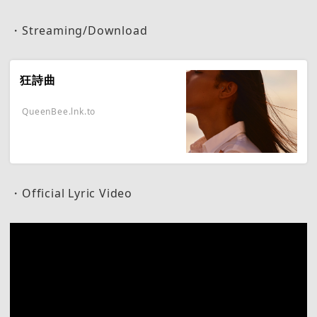
・Streaming/Download
狂詩曲
QueenBee.lnk.to
・Official Lyric Video