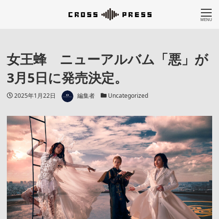
MENU
女王蜂 ニューアルバム「悪」が
3月5日に発売決定。
著者
投稿日
カテゴリー
2025年1月22日
編集者
Uncategorized