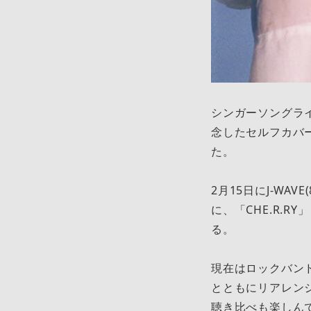
シンガーソングライ
念したセルフカバー
た。
2月15日にJ-WAV
に、「CHE.R.R
る。
現在はロックバンドF
とともにリアレンジ
聴き比べも楽しん