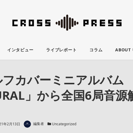
インタビュー
ライブレポート
コラム
ABOUT 
セルフカバーミニアルバム
URAL」から全国6局音源
著者
新日
カテゴリー
21年2月13日
編集者
Uncategorized