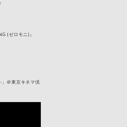
G』
ING (ゼロモニ)』
Live-」＠東京キネマ倶