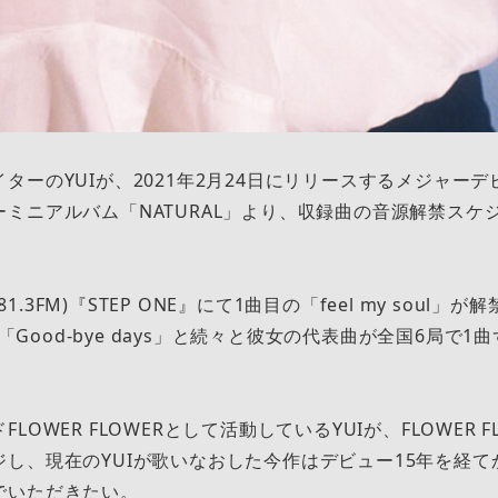
ターのYUIが、2021年2月24日にリリースするメジャーデ
ミニアルバム「NATURAL」より、収録曲の音源解禁スケ
E(81.3FM)『STEP ONE』にて1曲目の「feel my soul
Y」「Good-bye days」と続々と彼女の代表曲が全国6局で
LOWER FLOWERとして活動しているYUIが、FLOWER 
し、現在のYUIが歌いなおした今作はデビュー15年を経て
でいただきたい。