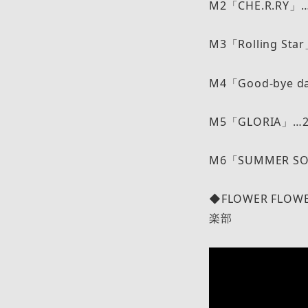
M2「CHE.R.RY」…
M3「Rolling Sta
M4「Good-bye d
M5「GLORIA」…2/
M6「SUMMER SON
◆FLOWER FLOW
楽部