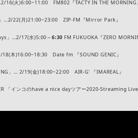
2/16(火)6:00~11:00 FM802『TACTY IN THE MORNIN
r」…2/22(月)21:00~23:00 ZIP-FM『Mirror Park』
ays」…2/17(水)5:00～
6:30
FM FUKUOKA『ZERO MORN
18(木)16:00~18:30 Date fm 『SOUND GENIC』
G」… 2/19(金)18:00~22:00 AIR-G’ 『IMAREAL』
ER 「インコのhave a nice dayツアー2020-Streaming 