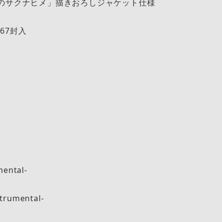
穂のサクナヒメ」描きおろしジャケット仕様
67封入
ental-
rumental-