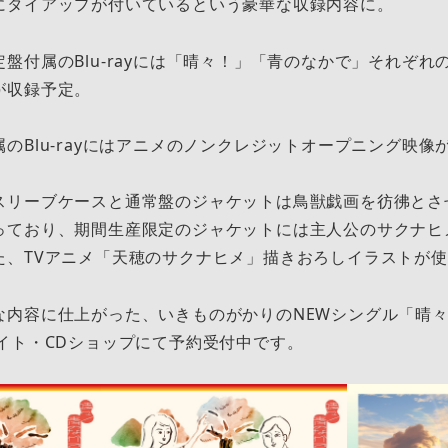
にタイアップが付いているという豪華な収録内容に。
付属のBlu-rayには「晴々！」「青のなかで」それぞれのMus
が収録予定。
のBlu-rayにはアニメのノンクレジットオープニング映像
スリーブケースと通常盤のジャケットは鳥獣戯画を彷彿とさせ
っており、期間生産限定のジャケットには主人公のサクナヒ
た、TVアニメ「天穂のサクナヒメ」描きおろしイラストが
な内容に仕上がった、いきものがかりのNEWシングル「晴
イト・CDショップにて予約受付中です。