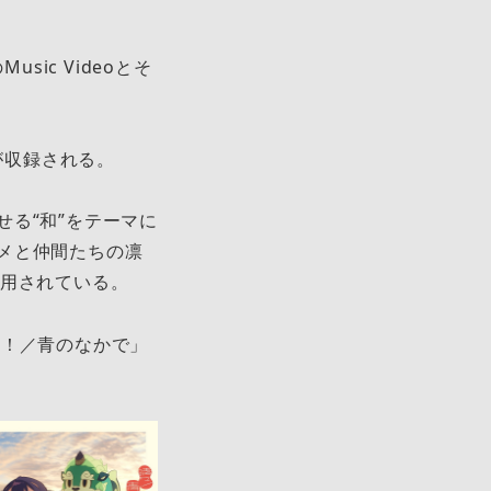
ic Videoとそ
が収録される。
る“和”をテーマに
メと仲間たちの凛
使用されている。
々！／青のなかで」