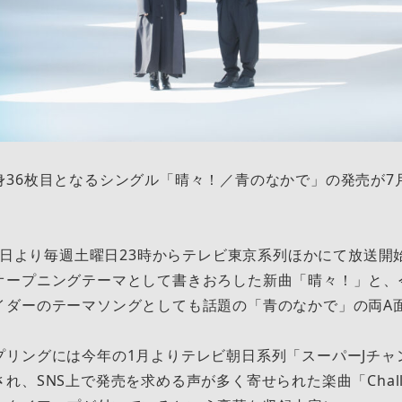
身36枚目となるシングル「晴々！／青のなかで」の発売が7
月6日より毎週土曜日23時からテレビ東京系列ほかにて放送開
オープニングテーマとして書きおろした新曲「晴々！」と、
イダーのテーマソングとしても話題の「青のなかで」の両A
プリングには今年の1月よりテレビ朝日系列「スーパーJチャ
れ、SNS上で発売を求める声が多く寄せられた楽曲「Chall