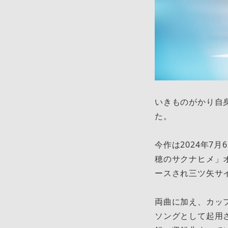
いきものがかり自
た。
今作は2024年7
穂のサクナヒメ」
ースされ三ツ矢サ
両曲に加え、カッ
ソングとして起用さ