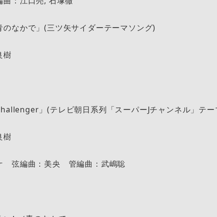
曲：江口亮, 石塚徹
青のなかで」(三ツ矢サイダーテーマソング)
良樹
allenger」(テレビ朝日系列「スーパーJチャンネル」テー
良樹
ケ 弦編曲：美央 管編曲：武嶋聡