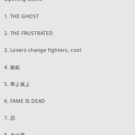
1. THE GHOST
2. THE FRUSTRATED
3. Lovers change fighters, cool
4. 嫉妬
5. 華よ嵐よ
6. FAME IS DEAD
7. 恋
8. 氷の翼