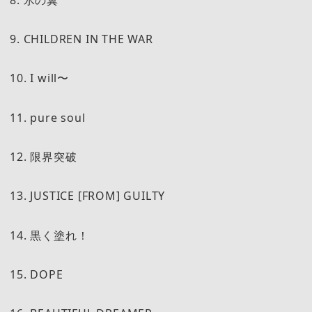
9. CHILDREN IN THE WAR
10. I will〜
11. pure soul
12. 限界突破
13. JUSTICE [FROM] GUILTY
14. 黒く塗れ！
15. DOPE