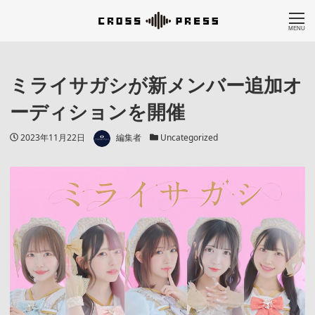
MENU
ミライサガシが新メンバー追加オ
ーディションを開催
著者
投稿日
カテゴリー
2023年11月22日
編集者
Uncategorized