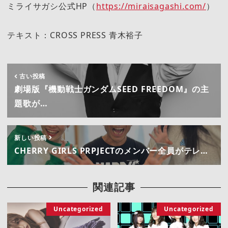
ミライサガシ公式HP（
https://miraisagashi.com/
）
テキスト：CROSS PRESS 青木裕子
古い投稿
劇場版『機動戦士ガンダムSEED FREEDOM』の主
題歌が…
新しい投稿
CHERRY GIRLS PRPJECTのメンバー全員がテレ…
関連記事
Uncategorized
Uncategorized