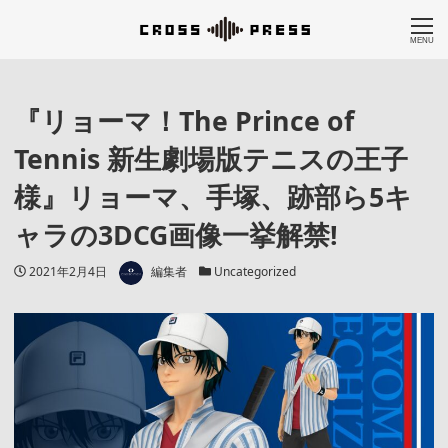
MENU
『リョーマ！The Prince of
Tennis 新生劇場版テニスの王子
様』リョーマ、手塚、跡部ら5キ
ャラの3DCG画像一挙解禁!
著者
投稿日
カテゴリー
2021年2月4日
編集者
Uncategorized