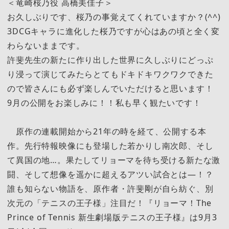
＜竜崎桜乃役 高橋美佳子＞
お久しぶりです、桜乃の事覚えてくれていますか？(^^)
3DCGキャラに進化した桜乃ですが心はあの頃と全く変
わらないままです。
許斐先生の新たに作り出した世界に久しぶりにどっぷ
り浸って演じてみたらとてもドキドキワクワクできた
ので皆さんにも必ず楽しんでいただけると思います！
9月の公開をお楽しみに！！私も早く観たいです！
原作の連載開始から21年の時を経て、公開する本
作。先行特報映像にも登場した若かりし南次郎、そし
て異国の地…。果たしてリョーマを待ち受ける新たな激
闘、そして想像を遥かに超えるアツい試合とは―！？
誰も知らない物語を、原作者・許斐剛が自ら紡ぐ、別
次元の「テニスの王子様」注目だ！『リョーマ！The
Prince of Tennis 新生劇場版テニスの王子様』は9月3