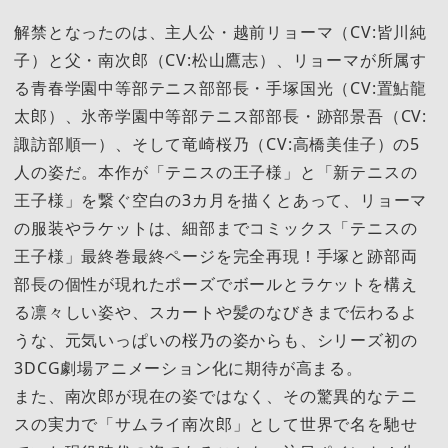
解禁となったのは、主人公・越前リョーマ（CV:皆川純
子）と父・南次郎（CV:松山鷹志）、リョーマが所属す
る青春学園中等部テニス部部長・手塚国光（CV:置鮎龍
太郎）、氷帝学園中等部テニス部部長・跡部景吾（CV:
諏訪部順一）、そして竜崎桜乃（CV:高橋美佳子）の5
人の姿だ。本作が「テニスの王子様」と「新テニスの
王子様」を繋ぐ空白の3カ月を描くとあって、リョーマ
の服装やラケットは、細部までコミックス「テニスの
王子様」最終巻最終ページを完全再現！手塚と跡部両
部長の個性が現れたポーズでボールとラケットを構え
る凛々しい姿や、スカートや髪のなびきまで伝わるよ
うな、元気いっぱいの桜乃の姿からも、シリーズ初の
3DCG劇場アニメーション化に期待が高まる。
また、南次郎が現在の姿ではなく、その驚異的なテニ
スの実力で「サムライ南次郎」として世界で名を馳せ