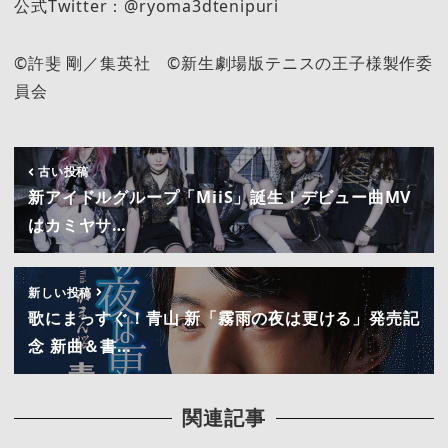
公式Twitter：@ryoma3dtenipuri
©許斐 剛／集英社 ©新生劇場版テニスの王子様製作委
員会
古い投稿
新アイドルグループ「MiiS」誕生！デビュー曲MV
はカミヤサ…
新しい投稿
歌にまっすぐ！青山 新「霧雨の夜は更ける」発売記
念 新曲＆書…
関連記事