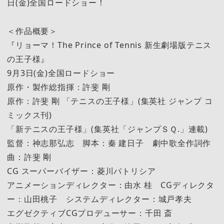
日(金)全国ロードショー！
＜作品概要＞
『リョーマ！The Prince of Tennis 新生劇場版テニス
の王子様』
9月3日(金)全国ロードショー
原作・製作総指揮：許斐 剛
原作：許斐 剛 「テニスの王子様」(集英社 ジャンプ コ
ミックス刊)
「新テニスの王子様」(集英社「ジャンプＳＱ.」連載)
監督：神志那弘志 脚本：秦 建日子 劇中歌全作詞作
曲：許斐 剛
CG スーパーバイザー：菱川パトリシア
アニメーションディレクター：由水 桂 CGディレクタ
ー：山田桃子 システムディレクター：城戸孝夫
エグゼクティブCGプロデューサー：千田 斎