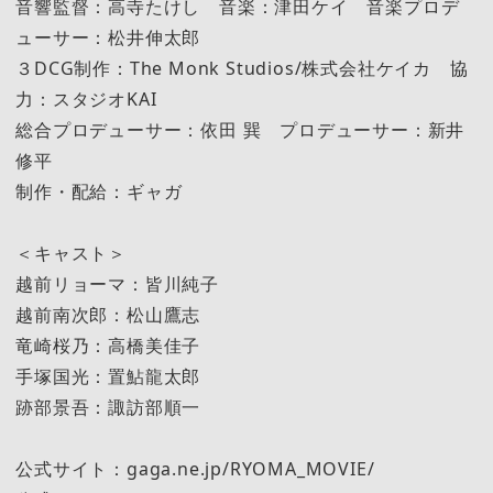
音響監督：高寺たけし 音楽：津田ケイ 音楽プロデ
ューサー：松井伸太郎
３DCG制作：The Monk Studios/株式会社ケイカ 協
力：スタジオKAI
総合プロデューサー：依田 巽 プロデューサー：新井
修平
制作・配給：ギャガ
＜キャスト＞
越前リョーマ：皆川純子
越前南次郎：松山鷹志
竜崎桜乃：高橋美佳子
手塚国光：置鮎龍太郎
跡部景吾：諏訪部順一
公式サイト：gaga.ne.jp/RYOMA_MOVIE/