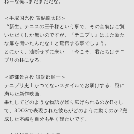
ねーな俺…まだまだだな。
＜手塚国光役 置鮎龍太郎＞
〝新生〟テニスの王子様という事で、その全貌はご覧
いただくしか無いのですが、『テニプリ』はまた新た
な扉を開いたんだな！と驚愕する事でしょう。
とにかく、油断せずに来い！！今こそ、君たちはテニ
プリの柱になる。
＜跡部景吾役 諏訪部順一＞
テニプリ史上かつてないスタイルでお届けする、謎に
満ちた新作映画。
果たしてどのような物語が繰り広げられるのか!?そし
て、3DCGで表現された彼らがどのように動くのか!?完
成した本編を自分も早く観たいです。