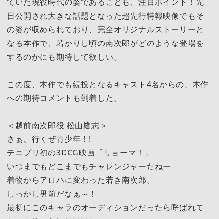
ていた現役時代の姿であることも、注目ポイント！先
日公開され大きな話題となった超先行特報映像でもそ
の姿が収められており、完全オリジナルストーリーと
なる本作で、若かりし頃の南次郎がどのような登場を
するのかにも期待して欲しい。
この度、本作でも続投となるキャスト4名からの、本作
への期待コメントも到着した。
＜越前南次郎役 松山鷹志＞
さぁ、行くぜ青少年！!
テニプリ初の3DCG映画「リョーマ！」
いつまでもどこまでもチャレンジャーだねー！
着物からアロハに変わった若き南次郎。
しっかし男前だなぁ～！
最初にこのキャラのオーディションだったら呼ばれて